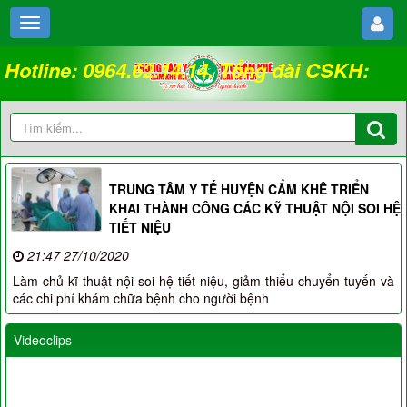
Hotline: 0964.62.14.14. Tổng đài CSKH:
18008262
TRUNG TÂM Y TẾ HUYỆN CẨM KHÊ TRIỂN
KHAI THÀNH CÔNG CÁC KỸ THUẬT NỘI SOI HỆ
TIẾT NIỆU
21:47 27/10/2020
Làm chủ kĩ thuật nội soi hệ tiết niệu, giảm thiểu chuyển tuyến và
các chi phí khám chữa bệnh cho người bệnh
Videoclips