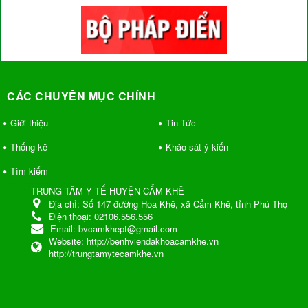
CÁC CHUYÊN MỤC CHÍNH
Giới thiệu
Tin Tức
Thống kê
Khảo sát ý kiến
Tìm kiếm
TRUNG TÂM Y TẾ HUYỆN CẨM KHÊ
Địa chỉ:
Số 147 đường Hoa Khê, xã Cẩm Khê, tỉnh Phú Thọ
Điện thoại:
02106.556.556
Email:
bvcamkhept@gmail.com
Website:
http://benhviendakhoacamkhe.vn
http://trungtamytecamkhe.vn