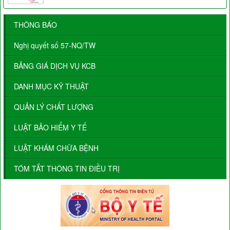
THÔNG BÁO
Nghị quyết số 57-NQ/TW
BẢNG GIÁ DỊCH VỤ KCB
DANH MỤC KỸ THUẬT
QUẢN LÝ CHẤT LƯỢNG
LUẬT BẢO HIỂM Y TẾ
LUẬT KHÁM CHỮA BỆNH
TÓM TẮT THÔNG TIN ĐIỀU TRỊ