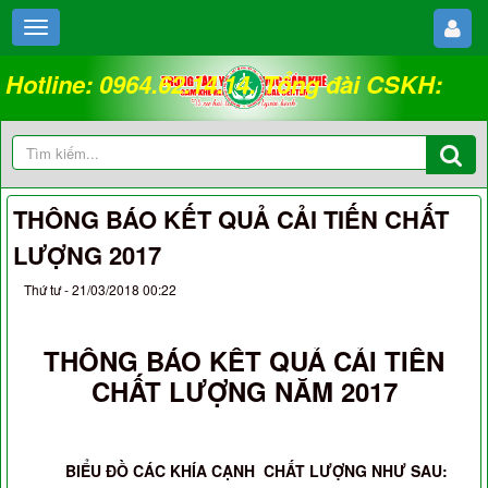
Hotline: 0964.62.14.14. Tổng đài CSKH:
18008262
THÔNG BÁO KẾT QUẢ CẢI TIẾN CHẤT
LƯỢNG 2017
Thứ tư - 21/03/2018 00:22
THÔNG BÁO KẾT QUẢ CẢI TIẾN
CHẤT LƯỢNG NĂM 2017
BIỂU ĐỒ CÁC KHÍA CẠNH CHẤT LƯỢNG NHƯ SAU: