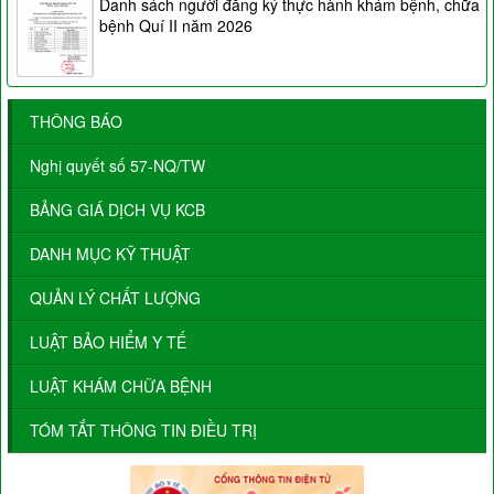
Danh sách người đăng ký thực hành khám bệnh, chữa
bệnh Quí II năm 2026
THÔNG BÁO
Nghị quyết số 57-NQ/TW
BẢNG GIÁ DỊCH VỤ KCB
DANH MỤC KỸ THUẬT
QUẢN LÝ CHẤT LƯỢNG
LUẬT BẢO HIỂM Y TẾ
LUẬT KHÁM CHỮA BỆNH
TÓM TẮT THÔNG TIN ĐIỀU TRỊ