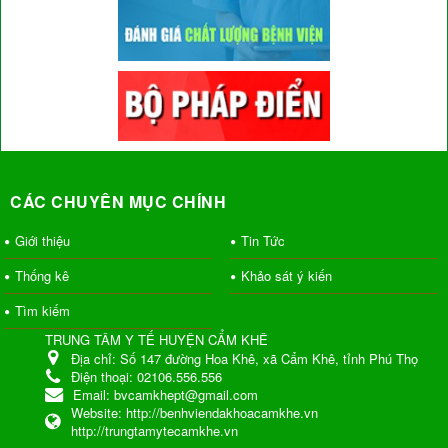
CÁC CHUYÊN MỤC CHÍNH
Giới thiệu
Tin Tức
Thống kê
Khảo sát ý kiến
Tìm kiếm
TRUNG TÂM Y TẾ HUYỆN CẨM KHÊ
Địa chỉ:
Số 147 đường Hoa Khê, xã Cẩm Khê, tỉnh Phú Thọ
Điện thoại:
02106.556.556
Email:
bvcamkhept@gmail.com
Website:
http://benhviendakhoacamkhe.vn
http://trungtamytecamkhe.vn