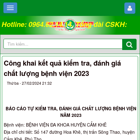
Hotline: 0964.62.14.14. Tổng đài CSKH:
18008262
Công khai kết quả kiểm tra, đánh giá
chất lượng bệnh viện 2023
Thứ ba - 27/02/2024 21:32
BÁO CÁO TỰ KIỂM TRA, ĐÁNH GIÁ CHẤT LƯỢNG BỆNH VIỆN
NĂM 2023
Bệnh viện: BỆNH VIỆN ĐA KHOA HUYỆN CẨM KHÊ
Địa chỉ chi tiết: Số 147 đường Hoa Khê, thị trấn Sông Thao, huyện
Cẩm Khê, Phú Thọ