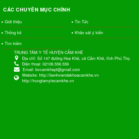
CÁC CHUYÊN MỤC CHÍNH
Giới thiệu
Tin Tức
Thống kê
Khảo sát ý kiến
Tìm kiếm
TRUNG TÂM Y TẾ HUYỆN CẨM KHÊ
Địa chỉ:
Số 147 đường Hoa Khê, xã Cẩm Khê, tỉnh Phú Thọ
Điện thoại:
02106.556.556
Email:
bvcamkhept@gmail.com
Website:
http://benhviendakhoacamkhe.vn
http://trungtamytecamkhe.vn