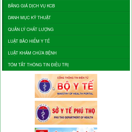
BẢNG GIÁ DỊCH VỤ KCB
DANH MỤC KỸ THUẬT
QUẢN LÝ CHẤT LƯỢNG
LUẬT BẢO HIỂM Y TẾ
LUẬT KHÁM CHỮA BỆNH
TÓM TẮT THÔNG TIN ĐIỀU TRỊ