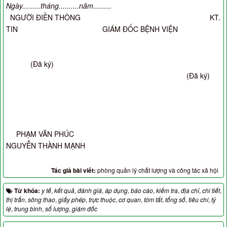
Ngày.........tháng..........năm.........
NGƯỜI ĐIỀN THÔNG
KT.
TIN
GIÁM ĐỐC BỆNH VIỆN
(Đã ký)
(Đã ký)
PHẠM VĂN PHÚC
NGUYỄN THÀNH MẠNH
Tác giả bài viết:
phòng quản lý chất lượng và công tác xã hội
Từ khóa:
y tế
,
kết quả
,
đánh giá
,
áp dụng
,
báo cáo
,
kiểm tra
,
địa chỉ
,
chi tiết
,
thị trấn
,
sông thao
,
giấy phép
,
trực thuộc
,
cơ quan
,
tóm tắt
,
tổng số
,
tiêu chí
,
tỷ
lệ
,
trung bình
,
số lượng
,
giám đốc