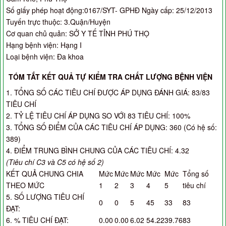
Số giấy phép hoạt động:0167/SYT- GPHĐ Ngày cấp: 25/12/2013
Tuyến trực thuộc: 3.Quận/Huyện
Cơ quan chủ quản: SỞ Y TẾ TỈNH PHÚ THỌ
Hạng bệnh viện: Hạng I
Loại bệnh viện: Đa khoa
TÓM TẮT KẾT QUẢ TỰ KIỂM TRA CHẤT LƯỢNG BỆNH VIỆN
1. TỔNG SỐ CÁC TIÊU CHÍ ĐƯỢC ÁP DỤNG ĐÁNH GIÁ: 83/83
TIÊU CHÍ
2. TỶ LỆ TIÊU CHÍ ÁP DỤNG SO VỚI 83 TIÊU CHÍ: 100%
3. TỔNG SỐ ĐIỂM CỦA CÁC TIÊU CHÍ ÁP DỤNG: 360 (Có hệ số:
389)
4. ĐIỂM TRUNG BÌNH CHUNG CỦA CÁC TIÊU CHÍ: 4.32
(Tiêu chí C3 và C5 có hệ số 2)
KẾT QUẢ CHUNG CHIA
Mức
Mức
Mức
Mức
Mức
Tổng số
THEO MỨC
1
2
3
4
5
tiêu chí
5. SỐ LƯỢNG TIÊU CHÍ
0
0
5
45
33
83
ĐẠT:
6. % TIÊU CHÍ ĐẠT:
0.00
0.00
6.02
54.22
39.76
83