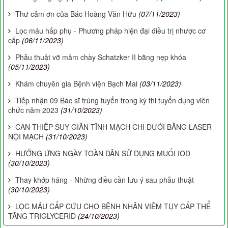
Thư cảm ơn của Bác Hoàng Văn Hữu
(07/11/2023)
Lọc máu hấp phụ - Phương pháp hiện đại điều trị nhược cơ
cấp
(06/11/2023)
Phẫu thuật vỡ mâm chày Schatzker II bằng nẹp khóa
(05/11/2023)
Khám chuyên gia Bệnh viện Bạch Mai
(03/11/2023)
Tiếp nhận 09 Bác sĩ trúng tuyển trong kỳ thi tuyển dụng viên
chức năm 2023
(31/10/2023)
CAN THIỆP SUY GIÃN TĨNH MẠCH CHI DƯỚI BẰNG LASER
NỘI MẠCH
(31/10/2023)
HƯỞNG ỨNG NGÀY TOÀN DÂN SỬ DỤNG MUỐI IOD
(30/10/2023)
Thay khớp háng - Những điều cần lưu ý sau phẫu thuật
(30/10/2023)
LỌC MÁU CẤP CỨU CHO BỆNH NHÂN VIÊM TỤY CẤP THỂ
TĂNG TRIGLYCERID
(24/10/2023)