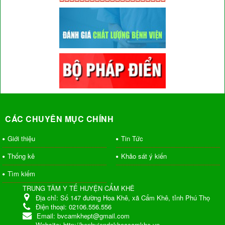
CÁC CHUYÊN MỤC CHÍNH
Giới thiệu
Tin Tức
Thống kê
Khảo sát ý kiến
Tìm kiếm
TRUNG TÂM Y TẾ HUYỆN CẨM KHÊ
Địa chỉ:
Số 147 đường Hoa Khê, xã Cẩm Khê, tỉnh Phú Thọ
Điện thoại:
02106.556.556
Email:
bvcamkhept@gmail.com
Website:
http://benhviendakhoacamkhe.vn