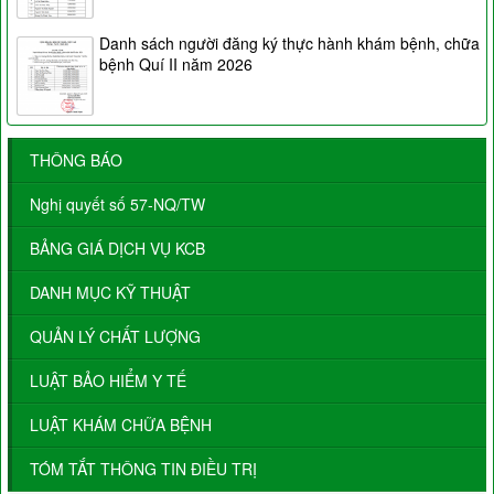
Danh sách người đăng ký thực hành khám bệnh, chữa
bệnh Quí II năm 2026
THÔNG BÁO
Nghị quyết số 57-NQ/TW
BẢNG GIÁ DỊCH VỤ KCB
DANH MỤC KỸ THUẬT
QUẢN LÝ CHẤT LƯỢNG
LUẬT BẢO HIỂM Y TẾ
LUẬT KHÁM CHỮA BỆNH
TÓM TẮT THÔNG TIN ĐIỀU TRỊ