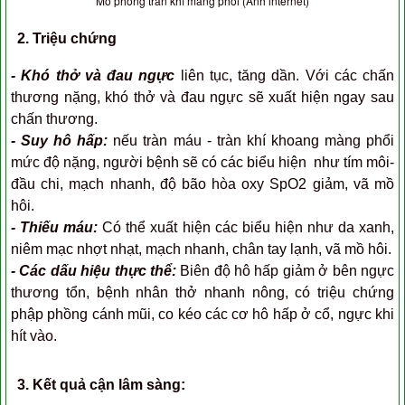
Mô phỏng tràn khí màng phổi (Ảnh internet)
2. Triệu chứng
- Khó thở và đau ngực
liên tục, tăng dần. Với các chấn
thương nặng, khó thở và đau ngực sẽ xuất hiện ngay sau
chấn thương.
- Suy hô hấp:
nếu tràn máu - tràn khí khoang màng phổi
mức độ nặng, người bệnh sẽ có các biểu hiện như tím môi-
đầu chi, mạch nhanh, độ bão hòa oxy SpO2 giảm, vã mồ
hôi.
- Thiếu máu:
Có thể xuất hiện các biểu hiện như da xanh,
niêm mạc nhợt nhạt, mạch nhanh, chân tay lạnh, vã mồ hôi.
- Các dấu hiệu thực thể:
Biên độ hô hấp giảm ở bên ngực
thương tổn, bệnh nhân thở nhanh nông, có triệu chứng
phập phồng cánh mũi, co kéo các cơ hô hấp ở cổ, ngực khi
hít vào.
3. Kết quả cận lâm sàng: