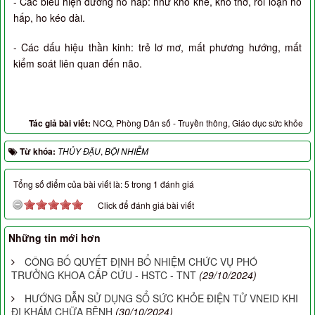
- Các biểu hiện đường hô hấp: như khò khè, khó thở, rối loạn hô
hấp, ho kéo dài.
- Các dấu hiệu thần kinh: trẻ lơ mơ, mất phương hướng, mất
kiểm soát liên quan đến não.
Tác giả bài viết:
NCQ, Phòng Dân số - Truyền thông, Giáo dục sức khỏe
Từ khóa:
THỦY ĐẬU
,
BỘI NHIỄM
Tổng số điểm của bài viết là: 5 trong 1 đánh giá
Click để đánh giá bài viết
Những tin mới hơn
CÔNG BỐ QUYẾT ĐỊNH BỔ NHIỆM CHỨC VỤ PHÓ
TRƯỞNG KHOA CẤP CỨU - HSTC - TNT
(29/10/2024)
HƯỚNG DẪN SỬ DỤNG SỔ SỨC KHỎE ĐIỆN TỬ VNEID KHI
ĐI KHÁM CHỮA BỆNH
(30/10/2024)