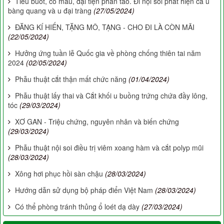
Tiểu buốt, có máu, đại tiện phân táo. Đi nội soi phát hiện cả u
bàng quang và u đại tràng
(27/05/2024)
ĐĂNG KÍ HIẾN, TẶNG MÔ, TẠNG - CHO ĐI LÀ CÒN MÃI
(22/05/2024)
Hưởng ứng tuần lễ Quốc gia về phòng chống thiên tai năm
2024
(02/05/2024)
Phẫu thuật cắt thận mất chức năng
(01/04/2024)
Phẫu thuật lấy thai và Cắt khối u buồng trứng chứa đầy lông,
tóc
(29/03/2024)
XƠ GAN - Triệu chứng, nguyên nhân và biến chứng
(29/03/2024)
Phẫu thuật nội soi điều trị viêm xoang hàm và cắt polyp mũi
(28/03/2024)
Xông hơi phục hồi sàn chậu
(28/03/2024)
Hướng dẫn sử dụng bộ pháp điển Việt Nam
(28/03/2024)
Có thể phòng tránh thủng ổ loét dạ dày
(27/03/2024)