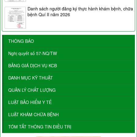
Danh sách người đăng ký thực hành khám bệnh, chữa
bệnh Quí II năm 2026
THÔNG BÁO
Nghị quyết số 57-NQ/TW
BẢNG GIÁ DỊCH VỤ KCB
DANH MỤC KỸ THUẬT
QUẢN LÝ CHẤT LƯỢNG
LUẬT BẢO HIỂM Y TẾ
LUẬT KHÁM CHỮA BỆNH
TÓM TẮT THÔNG TIN ĐIỀU TRỊ