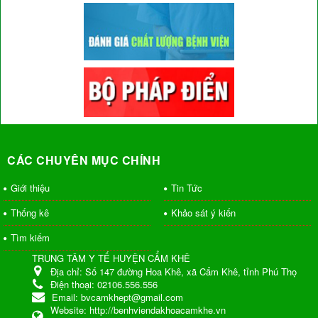
CÁC CHUYÊN MỤC CHÍNH
Giới thiệu
Tin Tức
Thống kê
Khảo sát ý kiến
Tìm kiếm
TRUNG TÂM Y TẾ HUYỆN CẨM KHÊ
Địa chỉ:
Số 147 đường Hoa Khê, xã Cẩm Khê, tỉnh Phú Thọ
Điện thoại:
02106.556.556
Email:
bvcamkhept@gmail.com
Website:
http://benhviendakhoacamkhe.vn