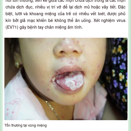
nốt tổn thương, xen kẽ giữa các mụn chứa dịch trong là các mụn
chứa dịch đục, nhiều vị trí vỡ để lại dịch mủ hoặc vảy tiết. Đặc
biệt, lưỡi và khoang miệng của trẻ có nhiều vết loét, được phủ
kín bởi giả mạc khiến bé không thể ăn uống. Xét nghiệm virus
(EV71) gây bệnh tay chân miệng âm tính.
Tổn thương tại vùng miệng