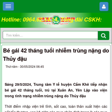
Hotline: 0964.62.14.14. Tổng đài CSKH:
18008262
Bé gái 42 tháng tuổi nhiễm trùng nặng do
Thủy đậu
Thứ năm - 30/05/2024 06:45
Sáng 29/5/2024, Trung tâm Y tế huyện Cẩm Khê tiếp nhận
bé gái 42 tháng tuổi, trú tại Xuân An, Yên Lập vào viện
trong tình trạng nhiễm trùng nặng do Thủy đậu
Thời điểm nhập viện trẻ tỉnh, sốt cao, toàn thân xuất hiện các