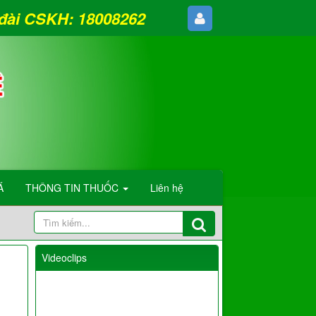
g đài CSKH: 18008262
Á
THÔNG TIN THUỐC
Liên hệ
Videoclips