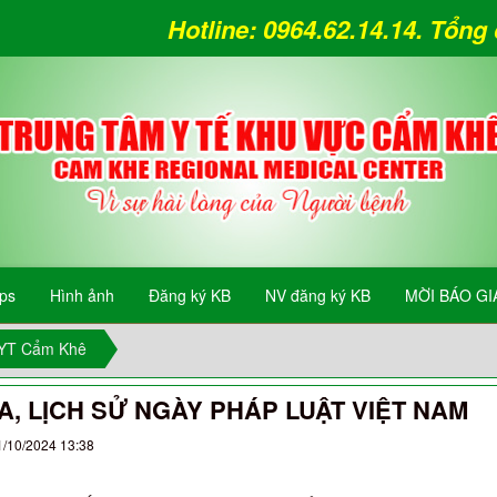
Hotline: 0964.62.14.14. Tổn
ips
Hình ảnh
Đăng ký KB
NV đăng ký KB
MỜI BÁO GI
TYT Cẩm Khê
A, LỊCH SỬ NGÀY PHÁP LUẬT VIỆT NAM
1/10/2024 13:38