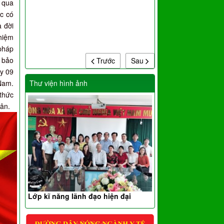
 qua
ức có
a đời
nhiệm
 pháp
n bảo
Trước
Sau
ày 09
Nam.
Thư viện hình ảnh
thức
hân.
Lớp kĩ năng lãnh đạo hiện đại