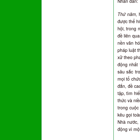
Nhân dân:
Thứ năm,
h
được thể h
hội, trong 
đề liên qu
nền văn hóa
pháp luật t
xử theo phá
động nhất 
sâu sắc tr
mọi tổ chức
đắn, đề ca
tập, tìm h
thức và niề
trong cuộc
kêu gọi to
Nhà nước, 
động vì mộ