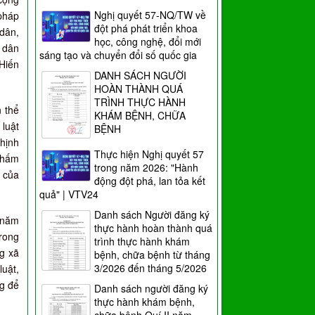
Nghị quyết 57-NQ/TW về
pháp
đột phá phát triển khoa
 dân,
học, công nghệ, đổi mới
 dân
sáng tạo và chuyển đổi số quốc gia
Hiến
DANH SÁCH NGƯỜI
HOÀN THÀNH QUÁ
TRÌNH THỰC HÀNH
n thể
KHÁM BỆNH, CHỮA
 luật
BỆNH
thịnh
Thực hiện Nghị quyết 57
 thấm
trong năm 2026: "Hành
à của
động đột phá, lan tỏa kết
quả" | VTV24
Danh sách Người đăng ký
g năm
thực hành hoàn thành quá
trong
trình thực hành khám
ng xã
bệnh, chữa bệnh từ tháng
3/2026 đến tháng 5/2026
luật,
ng để
Danh sách người đăng ký
thực hành khám bệnh,