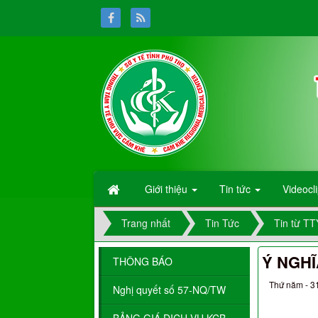
Giới thiệu
Tin tức
Videocl
Trang nhất
Tin Tức
Tin từ T
Ý NGHĨ
THÔNG BÁO
Thứ năm - 3
Nghị quyết số 57-NQ/TW