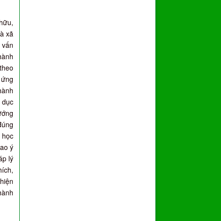
 hữu,
và xã
g vấn
thành
 theo
c ứng
 hành
o dục
hướng
 đúng
 học
cao ý
áp lý
hích,
thiện
 hành