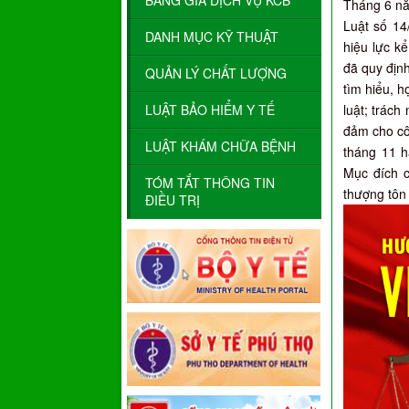
BẢNG GIÁ DỊCH VỤ KCB
Tháng 6 nă
Luật số 14
DANH MỤC KỸ THUẬT
hiệu lực k
đã quy địn
QUẢN LÝ CHẤT LƯỢNG
tìm hiểu, h
LUẬT BẢO HIỂM Y TẾ
luật; trác
đảm cho côn
LUẬT KHÁM CHỮA BỆNH
tháng 11 h
Mục đích c
TÓM TẮT THÔNG TIN
thượng tôn 
ĐIỀU TRỊ