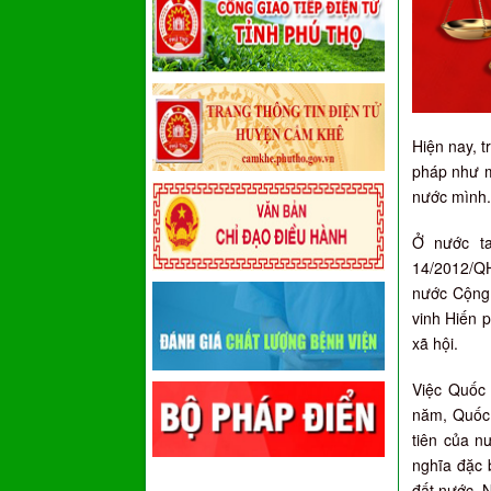
Hiện nay, t
pháp như m
nước mình.
Ở nước ta
14/2012/QH
nước Cộng 
vinh Hiến 
xã hội.
Việc Quốc 
năm, Quốc
tiên của n
nghĩa đặc 
đất nước. N