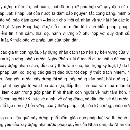
y dựng niềm tin, tình cảm, thái độ ứng xử phù hợp với quy định của
áp luật: Pháp luật của nước ta đảm bảo nguyên tắc công bằng, minh 
ảo vệ, bảo đảm quyền – lợi ích cho mỗi cá nhân và sự hài hòa các loạ
xã hội. Ngày Pháp luật được tổ chức nhằm tôn vinh hiến pháp, pháp 
iềm tin, tình cảm, thái độ, hành vi ứng xử phù hợp với quy định c
luật, ý thức bảo vệ pháp luật của toàn dân.
cao giá trị con người, xây dựng nhân cách tạo nên sự bền vững của ý
 của kỷ cương, phép nước: Ngày Pháp luật được tổ chức nhằm đề cao gi
xây dựng nhân cách; đề cao ý thức làm chủ, tôn trọng kỷ luật, tự do 
háp luật; coi trọng các giá trị đạo đức tốt đẹp; ý thức trách nhiệm, 
n, lòng yêu nước, xây dựng lối sống, nếp sống văn hoá; bồi dưỡng ý
 phát huy giá trị văn hoá dân tộc, tiếp thu tinh hoa văn hoá nhân lo
 kiện quan trọng góp phần hình thành con người về mặt tâm hồn, 
i con người tự ý thức về mình, về cộng đồng, về dân tộc, về đất nước
u tố tạo nên sự bền vững của ý thức pháp luật, của kỷ cương, phép nư
g cao hiệu quả xây dựng, phổ biến, giáo dục pháp luật và thi hành
ứng yêu cầu xây dựng nhà nước pháp quyền của Nhân dân, do Nhân dâ