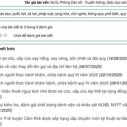
Tác giả bài viết:
NCQ, Phòng Dân số - Truyền thông, Giáo dục sứ
iáo dục
,
quốc hội
,
xã hội
,
pháp luật
,
cộng hòa
,
chủ nghĩa
,
thông qua
,
phổ biến
,
quy
của bài viết là: 0 trong 0 đánh giá
Click để đánh giá bài viết
mới hơn
 sơ cứu, cấp cứu say nắng, say nóng, sốc nhiệt và đột quỵ
(16/06/202
 về việc thay đổi tên gọi và địa chỉ liên hệ
(08/07/2025)
h người thực hành khám, chữa bệnh quý III năm 2025
(22/10/2025)
ch người thực hành khám bệnh, chữa bệnh quý IV năm 2025
(08/01/2
 nhân thoát nguy kịch nhờ được sơ cứu, cấp cứu kịp thời tại cộng đồng
)
tự kiểm tra, đánh giá chất lượng bệnh viện và khảo sát HLNB, NVYT n
4/2025)
m Y tế huyện Cẩm Khê được xếp hạng cấp chuyên môn kỹ thuật cơ bả
)