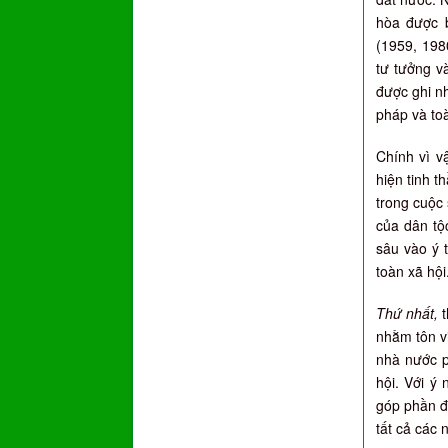
hòa được 
(1959, 198
tư tưởng v
được ghi nh
pháp và toà
Chính vì v
hiện tinh t
trong cuộc 
của dân tộ
sâu vào ý 
toàn xã hội
Thứ nhất,
t
nhằm tôn vi
nhà nước p
hội. Với ý
góp phần đ
tất cả các 