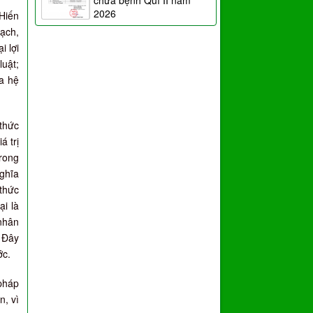
chữa bệnh Quí II năm
2026
 Hiến
bạch,
i lợi
luật;
ủa hệ
 thức
á trị
trong
nghĩa
 thức
ại là
nhân
. Đây
ớc.
 pháp
n, vì