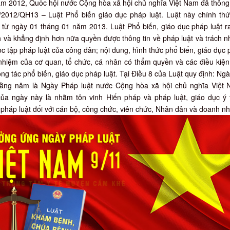
m 2012, Quốc hội nước Cộng hòa xã hội chủ nghĩa Việt Nam đã thông
/2012/QH13 – Luật Phổ biến giáo dục pháp luật. Luật này chính th
ể từ ngày 01 tháng 01 năm 2013. Luật Phổ biến, giáo dục pháp luật r
h và khẳng định hơn nữa quyền được thông tin về pháp luật và trách 
ọc tập pháp luật của công dân; nội dung, hình thức phổ biến, giáo dục
h nhiệm của cơ quan, tổ chức, cá nhân có thẩm quyền và các điều kiệ
g tác phổ biến, giáo dục pháp luật. Tại Điều 8 của Luật quy định: Ng
ằng năm là Ngày Pháp luật nước Cộng hòa xã hội chủ nghĩa Việt 
ủa ngày này là nhằm tôn vinh Hiến pháp và pháp luật, giáo dục ý 
pháp luật đối với cán bộ, công chức, viên chức, Nhân dân và doanh n