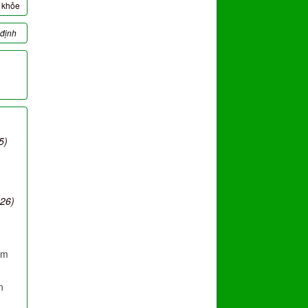
c khỏe
 định
5)
026)
ăm
n