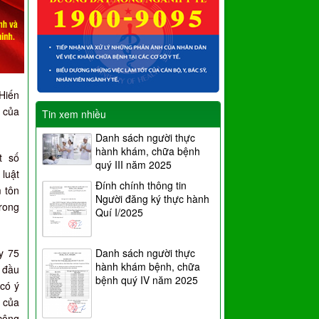
 Hiến
 của
Tin xem nhiều
Danh sách người thực
hành khám, chữa bệnh
t số
quý III năm 2025
luật
Đính chính thông tin
 tôn
Người đăng ký thực hành
trong
Quí I/2025
y 75
Danh sách người thực
hành khám bệnh, chữa
 đầu
bệnh quý IV năm 2025
 có ý
n của
cộng