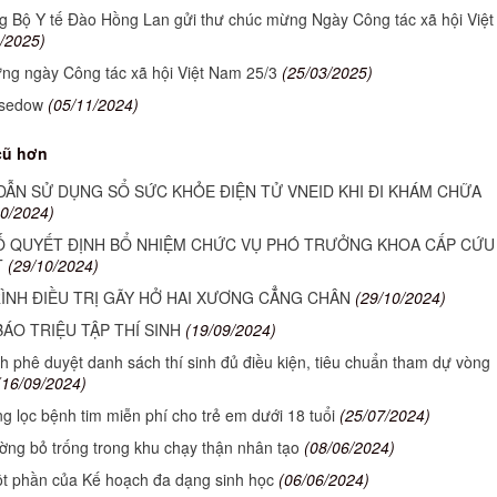
g Bộ Y tế Đào Hồng Lan gửi thư chúc mừng Ngày Công tác xã hội Việt
/2025)
g ngày Công tác xã hội Việt Nam 25/3
(25/03/2025)
sedow
(05/11/2024)
cũ hơn
ẪN SỬ DỤNG SỔ SỨC KHỎE ĐIỆN TỬ VNEID KHI ĐI KHÁM CHỮA
10/2024)
 QUYẾT ĐỊNH BỔ NHIỆM CHỨC VỤ PHÓ TRƯỞNG KHOA CẤP CỨU 
T
(29/10/2024)
ÌNH ĐIỀU TRỊ GÃY HỞ HAI XƯƠNG CẲNG CHÂN
(29/10/2024)
ÁO TRIỆU TẬP THÍ SINH
(19/09/2024)
h phê duyệt danh sách thí sinh đủ điều kiện, tiêu chuẩn tham dự vòng
(16/09/2024)
 lọc bệnh tim miễn phí cho trẻ em dưới 18 tuổi
(25/07/2024)
ờng bỏ trống trong khu chạy thận nhân tạo
(08/06/2024)
ột phần của Kế hoạch đa dạng sinh học
(06/06/2024)