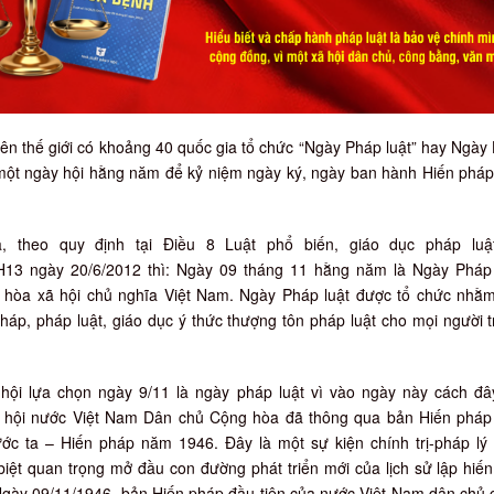
rên thế giới có khoảng 40 quốc gia tổ chức “Ngày Pháp luật” hay Ngày
ột ngày hội hằng năm để kỷ niệm ngày ký, ngày ban hành Hiến pháp
, theo quy định tại Điều 8 Luật phổ biến, giáo dục pháp luậ
13 ngày 20/6/2012 thì: Ngày 09 tháng 11 hằng năm là Ngày Pháp 
hòa xã hội chủ nghĩa Việt Nam. Ngày Pháp luật được tổ chức nhằm
pháp, pháp luật, giáo dục ý thức thượng tôn pháp luật cho mọi người 
hội lựa chọn ngày 9/11 là ngày pháp luật vì vào ngày này cách đâ
 hội nước Việt Nam Dân chủ Cộng hòa đã thông qua bản Hiến pháp
ước ta – Hiến pháp năm 1946. Đây là một sự kiện chính trị-pháp lý
biệt quan trọng mở đầu con đường phát triển mới của lịch sử lập hiế
gày 09/11/1946, bản Hiến pháp đầu tiên của nước Việt Nam dân chủ 