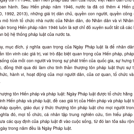
ban hành. Sau Hiến pháp năm 1946, nước ta đã có thêm 4 Hiến 
0, 1992, 2013), những giá trị dân chủ, quyền con người, quyền công
à mô hình tổ chức nhà nước của Nhân dân, do Nhân dân và vì Nhân
ận trong Hiến pháp năm 1946 luôn là sợi chỉ đỏ xuyên suốt tất cả các 
n bộ hệ thống pháp luật của nước ta.
ậy, mục đích, ý nghĩa quan trọng của Ngày Pháp luật là để nhân dâ
hần tôn vinh các giá trị, vai trò đặc biệt quan trọng của Hiến pháp, pháp
sống của mỗi con người và trong sự phát triển của quốc gia, sự hưng 
c, đồng thời qua đó làm cho tinh thần thượng tôn pháp luật thực sự
thức, hành vi, hoạt động của mọi người dân, của cơ quan, tổ chức v
.
hượng tôn Hiến pháp và pháp luật: Ngày Pháp luật được tổ chức hằn
nh Hiến pháp và pháp luật, đề cao giá trị của Hiến pháp và pháp luật 
háp quyền, giáo dục ý thức thượng tôn pháp luật cho mọi người tro
 nghĩa đó, mọi tổ chức, cá nhân tập trung nghiên cứu, tìm hiểu pháp 
ưa các quy định của pháp luật đi vào cuộc sống, từ đó lan tỏa sâu rộ
ngày trong năm đều là Ngày Pháp luật.