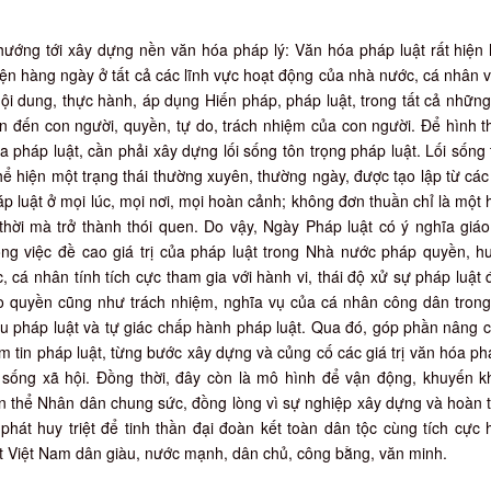
ướng tới xây dựng nền văn hóa pháp lý: Văn hóa pháp luật rất hiện
iện hàng ngày ở tất cả các lĩnh vực hoạt động của nhà nước, cá nhân 
nội dung, thực hành, áp dụng Hiến pháp, pháp luật, trong tất cả nhữn
an đến con người, quyền, tự do, trách nhiệm của con người. Để hình 
 pháp luật, cần phải xây dựng lối sống tôn trọng pháp luật. Lối sống
hể hiện một trạng thái thường xuyên, thường ngày, được tạo lập từ cá
p luật ở mọi lúc, mọi nơi, mọi hoàn cảnh; không đơn thuần chỉ là một
thời mà trở thành thói quen. Do vậy, Ngày Pháp luật có ý nghĩa giá
ong việc đề cao giá trị của pháp luật trong Nhà nước pháp quyền, 
, cá nhân tính tích cực tham gia với hành vi, thái độ xử sự pháp luật
o quyền cũng như trách nhiệm, nghĩa vụ của cá nhân công dân trong
iểu pháp luật và tự giác chấp hành pháp luật. Qua đó, góp phần nâng 
m tin pháp luật, từng bước xây dựng và củng cố các giá trị văn hóa ph
 sống xã hội. Đồng thời, đây còn là mô hình để vận động, khuyến k
àn thể Nhân dân chung sức, đồng lòng vì sự nghiệp xây dựng và hoàn 
phát huy triệt để tinh thần đại đoàn kết toàn dân tộc cùng tích cực
t Việt Nam dân giàu, nước mạnh, dân chủ, công bằng, văn minh.