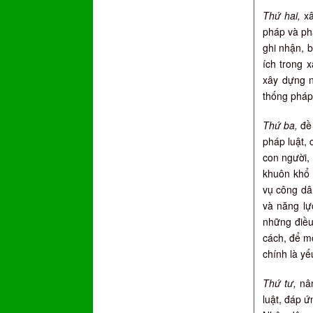
Thứ hai,
xâ
pháp và ph
ghi nhận, b
ích trong 
xây dựng n
thống pháp 
Thứ ba,
đề 
pháp luật,
con người, 
khuôn khổ p
vụ công dâ
và năng lực
những điều
cách, để mỗ
chính là yế
Thứ tư,
nân
luật, đáp 