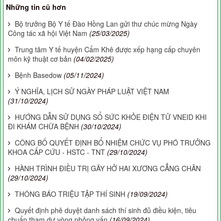
Những tin cũ hơn
Bộ trưởng Bộ Y tế Đào Hồng Lan gửi thư chúc mừng Ngày
Công tác xã hội Việt Nam
(25/03/2025)
Trung tâm Y tế huyện Cẩm Khê được xếp hạng cấp chuyên
môn kỹ thuật cơ bản
(04/02/2025)
Bệnh Basedow
(05/11/2024)
Ý NGHĨA, LỊCH SỬ NGÀY PHÁP LUẬT VIỆT NAM
(31/10/2024)
HƯỚNG DẪN SỬ DỤNG SỔ SỨC KHỎE ĐIỆN TỬ VNEID KHI
ĐI KHÁM CHỮA BỆNH
(30/10/2024)
CÔNG BỐ QUYẾT ĐỊNH BỔ NHIỆM CHỨC VỤ PHÓ TRƯỞNG
KHOA CẤP CỨU - HSTC - TNT
(29/10/2024)
HÀNH TRÌNH ĐIỀU TRỊ GÃY HỞ HAI XƯƠNG CẲNG CHÂN
(29/10/2024)
THÔNG BÁO TRIỆU TẬP THÍ SINH
(19/09/2024)
Quyết định phê duyệt danh sách thí sinh đủ điều kiện, tiêu
chuẩn tham dự vòng phỏng vấn
(16/09/2024)