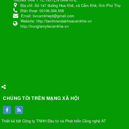
Địa chỉ:
Số 147 đường Hoa Khê, xã Cẩm Khê, tỉnh Phú Thọ
Điện thoại:
02106.556.556
Email:
bvcamkhept@gmail.com
Website:
http://benhviendakhoacamkhe.vn
http://trungtamytecamkhe.vn
CHÚNG TÔI TRÊN MẠNG XÃ HỘI
Thiết kế bởi Công ty TNHH Đầu tư và Phát triển Công nghệ AT