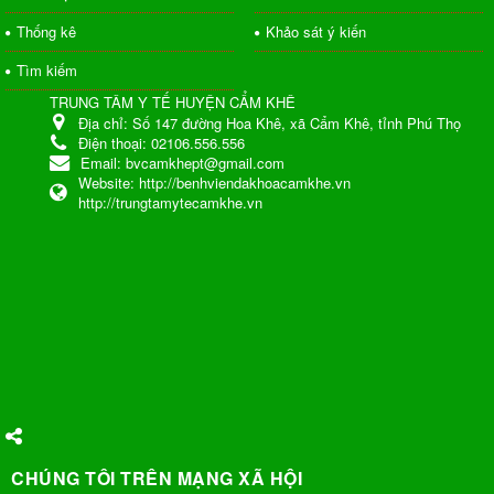
Thống kê
Khảo sát ý kiến
Tìm kiếm
TRUNG TÂM Y TẾ HUYỆN CẨM KHÊ
Địa chỉ:
Số 147 đường Hoa Khê, xã Cẩm Khê, tỉnh Phú Thọ
Điện thoại:
02106.556.556
Email:
bvcamkhept@gmail.com
Website:
http://benhviendakhoacamkhe.vn
http://trungtamytecamkhe.vn
CHÚNG TÔI TRÊN MẠNG XÃ HỘI