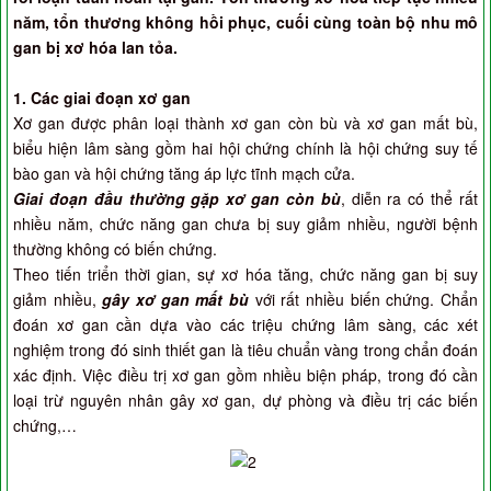
năm, tổn thương không hồi phục, cuối cùng toàn bộ nhu mô
gan bị xơ hóa lan tỏa.
1. Các giai đoạn xơ gan
Xơ gan được phân loại thành xơ gan còn bù và xơ gan mất bù,
biểu hiện lâm sàng gồm hai hội chứng chính là hội chứng suy tế
bào gan và hội chứng tăng áp lực tĩnh mạch cửa.
Giai đoạn đầu thường gặp xơ gan còn bù
, diễn ra có thể rất
nhiều năm, chức năng gan chưa bị suy giảm nhiều, người bệnh
thường không có biến chứng.
Theo tiến triển thời gian, sự xơ hóa tăng, chức năng gan bị suy
giảm nhiều,
gây xơ gan mất bù
với rất nhiều biến chứng. Chẩn
đoán xơ gan cần dựa vào các triệu chứng lâm sàng, các xét
nghiệm trong đó sinh thiết gan là tiêu chuẩn vàng trong chẩn đoán
xác định. Việc điều trị xơ gan gồm nhiều biện pháp, trong đó cần
loại trừ nguyên nhân gây xơ gan, dự phòng và điều trị các biến
chứng,…