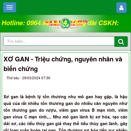
Hotline: 0964.62.14.14. Tổng đài CSKH:
18008262
XƠ GAN - Triệu chứng, nguyên nhân và
biến chứng
Thứ sáu - 29/03/2024 07:36
Xơ gan là bệnh lý tổn thương nhu mô gan hay gặp, là hậu
quả của rất nhiều tổn thương gan do nhiều căn nguyên như
tổn thương gan do rượu, viêm gan virus B mạn tính, viêm
gan virus C mạn tính,... Nhu mô gan lành bị xơ hóa, tạo các
dải xơ, các tiểu thùy gan giả thay thế tiểu thùy gan lành, gây
rối loạn tuần hoàn tại gan. Tổn thương xơ hóa tiếp tục nhiều