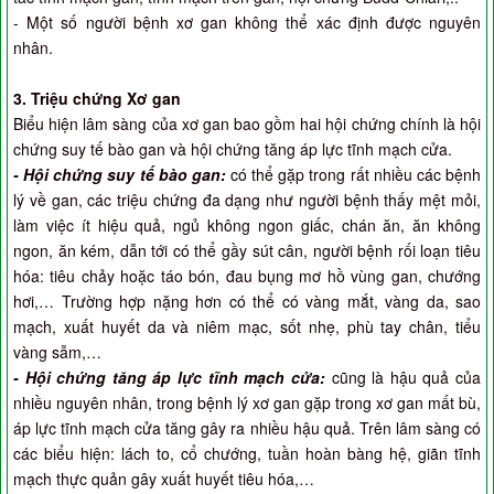
- Một số người bệnh xơ gan không thể xác định được nguyên
nhân.
3. Triệu chứng Xơ gan
Biểu hiện lâm sàng của xơ gan bao gồm hai hội chứng chính là hội
chứng suy tế bào gan và hội chứng tăng áp lực tĩnh mạch cửa.
- Hội chứng suy tế bào gan:
có thể gặp trong rất nhiều các bệnh
lý về gan, các triệu chứng đa dạng như người bệnh thấy mệt mỏi,
làm việc ít hiệu quả, ngủ không ngon giấc, chán ăn, ăn không
ngon, ăn kém, dẫn tới có thể gầy sút cân, người bệnh rối loạn tiêu
hóa: tiêu chảy hoặc táo bón, đau bụng mơ hồ vùng gan, chướng
hơi,… Trường hợp nặng hơn có thể có vàng mắt, vàng da, sao
mạch, xuất huyết da và niêm mạc, sốt nhẹ, phù tay chân, tiểu
vàng sẫm,…
- Hội chứng tăng áp lực tĩnh mạch cửa:
cũng là hậu quả của
nhiều nguyên nhân, trong bệnh lý xơ gan gặp trong xơ gan mất bù,
áp lực tĩnh mạch cửa tăng gây ra nhiều hậu quả. Trên lâm sàng có
các biểu hiện: lách to, cổ chướng, tuần hoàn bàng hệ, giãn tĩnh
mạch thực quản gây xuất huyết tiêu hóa,…