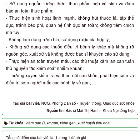
- Sử dụng nguồn lương thực, thực phẩm hợp vệ sinh và đảm
bảo an toàn thực phẩm;
- Thực hiện sinh hoạt lành mạnh, không hút thuốc lá, tập thể
dục, tránh béo phì, quan hệ tình dục an toàn; không tiêm chích
ma túy;
- Không lạm dụng rượu bia, sử dụng rượu bia hợp lý;
- Không sử dụng các thuốc điều trị bệnh lý khác mà không rõ
nguồn gốc, xuất xứ và không được bác sĩ khuyến cáo sử dụng;
- Thực hiện an toàn truyền máu, các thủ thuật xâm lấn cần tuân
thủ nguyên tắc kiểm soát nhiễm khuẩn;
- Thường xuyên kiểm tra và theo dõi sức khỏe; phát hiện sớm và
điều trị sớm người mắc các bệnh lý về gan,…
Tác giả bài viết:
NCQ, Phòng Dân số - Truyền thông, Giáo dục sức khỏe
Nguồn tin:
Bác sĩ Mai Thị Hạnh - Khoa Nội tổng hợp
Từ khóa:
viêm gan B
,
xơ gan
,
viêm gan
,
xuất huyết tiêu hóa
Tổng số điểm của bài viết là: 1 trong 1 đánh giá