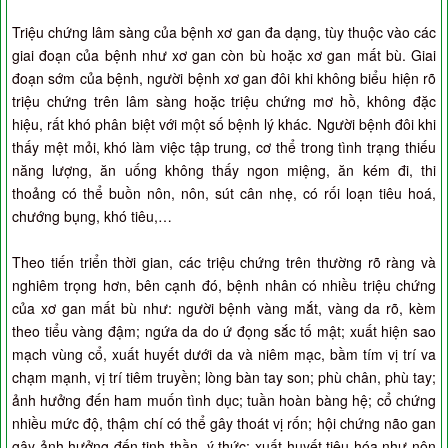
Triệu chứng lâm sàng của bệnh xơ gan đa dạng, tùy thuộc vào các
giai đoạn của bệnh như xơ gan còn bù hoặc xơ gan mất bù. Giai
đoạn sớm của bệnh, người bệnh xơ gan đôi khi không biểu hiện rõ
triệu chứng trên lâm sàng hoặc triệu chứng mơ hồ, không đặc
hiệu, rất khó phân biệt với một số bệnh lý khác. Người bệnh đôi khi
thấy mệt mỏi, khó làm việc tập trung, cơ thể trong tình trạng thiếu
năng lượng, ăn uống không thấy ngon miệng, ăn kém đi, thi
thoảng có thể buồn nôn, nôn, sút cân nhẹ, có rối loạn tiêu hoá,
chướng bụng, khó tiêu,…
Theo tiến triển thời gian, các triệu chứng trên thường rõ ràng và
nghiêm trọng hơn, bên cạnh đó, bệnh nhân có nhiều triệu chứng
của xơ gan mất bù như: người bệnh vàng mắt, vàng da rõ, kèm
theo tiểu vàng đậm; ngứa da do ứ đọng sắc tố mật; xuất hiện sao
mạch vùng cổ, xuất huyết dưới da và niêm mạc, bầm tím vị trí va
chạm mạnh, vị trí tiêm truyền; lòng bàn tay son; phù chân, phù tay;
ảnh hưởng đến ham muốn tình dục; tuần hoàn bàng hệ; cổ chứng
nhiều mức độ, thậm chí có thể gây thoát vị rốn; hội chứng não gan
gây ảnh hưởng đến tinh thần, ý thức; xuất huyết tiêu hóa như nôn