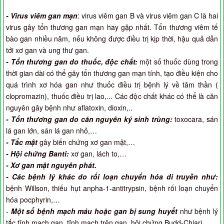
- Virus viêm gan mạn
: virus viêm gan B và virus viêm gan C là hai
virus gây tổn thương gan mạn hay gặp nhất. Tổn thương viêm tế
bào gan nhiều năm, nếu không được điều trị kịp thời, hậu quả dẫn
tới xơ gan và ung thư gan.
- Tổn thương gan do thuốc, độc chất:
một số thuốc dùng trong
thời gian dài có thể gây tổn thương gan mạn tính, tạo điều kiện cho
quá trình xơ hóa gan như thuốc điều trị bệnh lý về tâm thần (
clopromazin), thuốc điều trị lao,... Các độc chất khác có thể là căn
nguyên gây bệnh như aflatoxin, dioxin,..
- Tổn thương gan do căn nguyên ký sinh trùng:
toxocara, sán
lá gan lớn, sán lá gan nhỏ,…
- Tắc mật
gây biến chứng xơ gan mật,…
- Hội chứng Banti:
xơ gan, lách to,…
- Xơ gan mật nguyên phát.
- Các bệnh lý khác do rối loạn chuyển hóa di truyền như:
bệnh Willson, thiếu hụt anpha-1-antitrypsin, bệnh rối loạn chuyển
hóa pocphyrin,…
-
Một số bệnh mạch máu hoặc gan bị sung huyết
như bệnh lý
tắc tĩnh mạch gan, tĩnh mạch trên gan, hội chứng Budd-Chiari,..