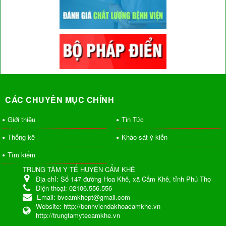
CÁC CHUYÊN MỤC CHÍNH
Giới thiệu
Tin Tức
Thống kê
Khảo sát ý kiến
Tìm kiếm
TRUNG TÂM Y TẾ HUYỆN CẨM KHÊ
Địa chỉ:
Số 147 đường Hoa Khê, xã Cẩm Khê, tỉnh Phú Thọ
Điện thoại:
02106.556.556
Email:
bvcamkhept@gmail.com
Website:
http://benhviendakhoacamkhe.vn
http://trungtamytecamkhe.vn