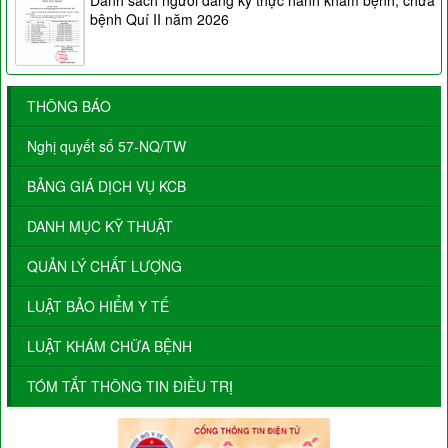
Danh sách người đăng ký thực hành khám bệnh, chữa
bệnh Quí II năm 2026
THÔNG BÁO
Nghị quyết số 57-NQ/TW
BẢNG GIÁ DỊCH VỤ KCB
DANH MỤC KỸ THUẬT
QUẢN LÝ CHẤT LƯỢNG
LUẬT BẢO HIỂM Y TẾ
LUẬT KHÁM CHỮA BỆNH
TÓM TẮT THÔNG TIN ĐIỀU TRỊ