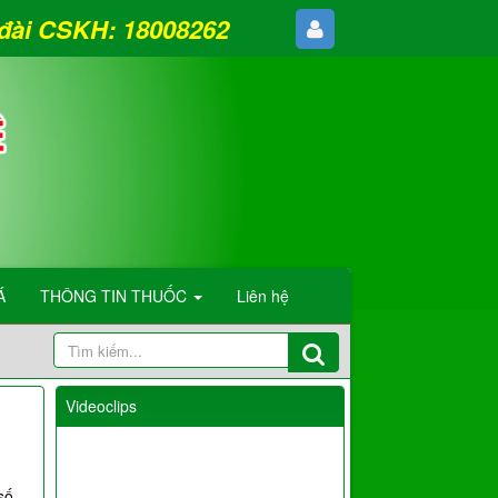
g đài CSKH: 18008262
Á
THÔNG TIN THUỐC
Liên hệ
Videoclips
số