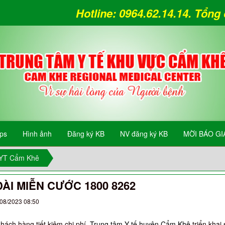
Hotline: 0964.62.14.14. Tổn
ips
Hình ảnh
Đăng ký KB
NV đăng ký KB
MỜI BÁO GI
TYT Cẩm Khê
ÀI MIỄN CƯỚC 1800 8262
/08/2023 08:50
ách hàng tiết kiệm chi phí,
Trung tâm Y tế huyện Cẩm Khê
triển khai 