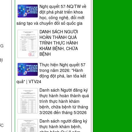
Nghị quyết 57-NQ/TW về
đột phá phát triển khoa
học, công nghệ, đổi mới
sáng tạo và chuyển đổi số quốc gia
DANH SÁCH NGƯỜI
HOÀN THÀNH QUÁ
TRÌNH THỰC HÀNH
NG
KHÁM BỆNH, CHỮA
BỆNH
3)
Thực hiện Nghị quyết 57
trong năm 2026: "Hành
động đột phá, lan tỏa kết
quả" | VTV24
Danh sách Người đăng ký
thực hành hoàn thành quá
trình thực hành khám
bệnh, chữa bệnh từ tháng
3/2026 đến tháng 5/2026
Danh sách người đăng ký
ỚC
thực hành khám bệnh,