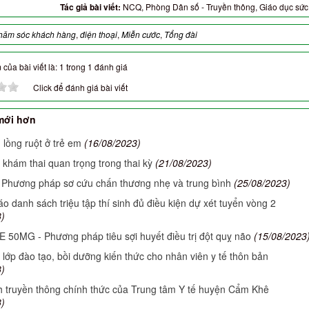
Tác giả bài viết:
NCQ, Phòng Dân số - Truyền thông, Giáo dục sứ
hăm sóc khách hàng
,
điện thoại
,
Miễn cước
,
Tổng đài
của bài viết là: 1 trong 1 đánh giá
Click để đánh giá bài viết
mới hơn
 lồng ruột ở trẻ em
(16/08/2023)
khám thai quan trọng trong thai kỳ
(21/08/2023)
- Phương pháp sơ cứu chấn thương nhẹ và trung bình
(25/08/2023)
o danh sách triệu tập thí sinh đủ điều kiện dự xét tuyển vòng 2
)
 50MG - Phương pháp tiêu sợi huyết điều trị đột quỵ não
(15/08/2023
 lớp đào tạo, bồi dưỡng kiến thức cho nhân viên y tế thôn bản
)
 truyền thông chính thức của Trung tâm Y tế huyện Cẩm Khê
)