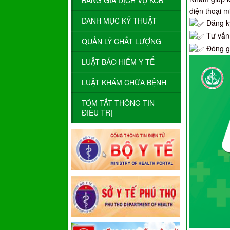
BẢNG GIÁ DỊCH VỤ KCB
điện thoại m
DANH MỤC KỸ THUẬT
Đăng k
Tư vấn
QUẢN LÝ CHẤT LƯỢNG
Đóng gó
LUẬT BẢO HIỂM Y TẾ
LUẬT KHÁM CHỮA BỆNH
TÓM TẮT THÔNG TIN
ĐIỀU TRỊ