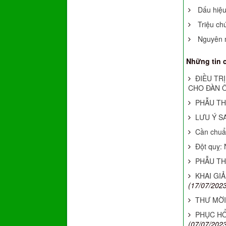
Dấu hiệu
Triệu ch
Nguyên n
Những tin 
ĐIỀU TR
CHO ĐÀN 
PHẪU TH
LƯU Ý S
Cần chuẩn
Đột quỵ: 
PHẪU TH
KHAI GI
(17/07/2023
THƯ MỜI
PHỤC HỔ
(07/07/2023