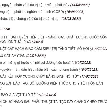
, nguyên nhân và điều trị bệnh viêm phổi thùy
(14/08/2023)
ứng bệnh phổi tắc nghẽn mãn tính (COPD)
(15/08/2023)
hân, triệu chứng và điều trị thoát vị bẹn
(08/08/2023)
cũ hơn
Ị U PHÌ ĐẠI TUYẾN TIỀN LIỆT - NÂNG CAO CHẤT LƯỢNG CUỘC SỐ
ÔNG LỚN TUỔI
(31/07/2023)
UẬT CẮT HẠCH GIAO CẢM ĐIỀU TRỊ TĂNG TIẾT MỒ HÔI
(31/07/202
AU CẮT AMYDAN
(20/07/2023)
 bị những gì trước khi nội soi đường tiêu hóa?
(19/07/2023)
Nguyên nhân, dấu hiệu nhận biết, cách phòng tránh
(18/07/2023)
UẬT KẾT HỢP XƯƠNG CHÀY BẰNG ĐINH NỘI TỦY
(17/07/2023)
ẢNG LỚP ĐÀO TẠO, BỒI DƯỠNG KIẾN THỨC CHO Y TẾ THÔN BẢN
)
 BÁO GIÁ VẬT TƯ Y TẾ
(07/07/2023)
I CHỨC NĂNG SAU PHẪU THUẬT TÁI TẠO DÂY CHẰNG CHÉO TRƯ
)