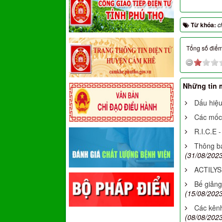
Từ khóa:
c
Tổng số điểm 
Những tin 
Dấu hiệu
Các mốc 
R.I.C.E 
Thông bá
(31/08/2023
ACTILYSE
Bế giảng
(15/08/2023
Các kênh
(08/08/2023