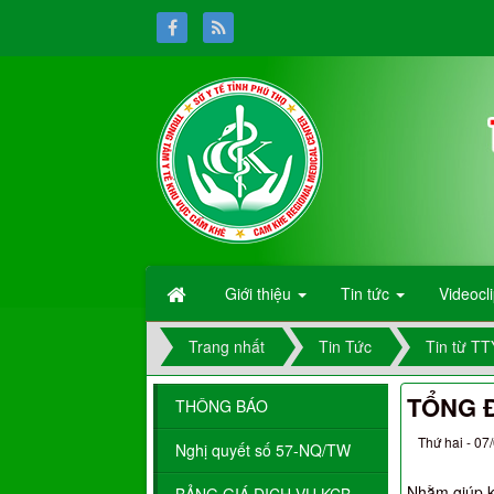
Giới thiệu
Tin tức
Videocl
Trang nhất
Tin Tức
Tin từ T
TỔNG Đ
THÔNG BÁO
Thứ hai - 07
Nghị quyết số 57-NQ/TW
Nhằm giúp kh