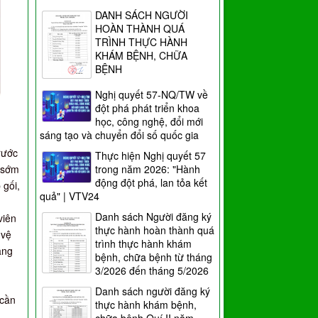
DANH SÁCH NGƯỜI
HOÀN THÀNH QUÁ
TRÌNH THỰC HÀNH
KHÁM BỆNH, CHỮA
BỆNH
Nghị quyết 57-NQ/TW về
đột phá phát triển khoa
học, công nghệ, đổi mới
sáng tạo và chuyển đổi số quốc gia
rước
Thực hiện Nghị quyết 57
trong năm 2026: "Hành
 sớm
động đột phá, lan tỏa kết
 gối,
quả" | VTV24
Danh sách Người đăng ký
viên
thực hành hoàn thành quá
 vệ
trình thực hành khám
ăng
bệnh, chữa bệnh từ tháng
3/2026 đến tháng 5/2026
Danh sách người đăng ký
 cần
thực hành khám bệnh,