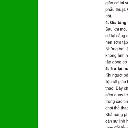
giãn cơ tại 
phẫu thuật. 
hồi.
4. Gia tăn
Sau khi mổ, 
cơ tại cẳng 
nên sớm tập 
Những bài tậ
không ảnh h
tập gồng cơ 
5. Trở lại 
Khi người bệ
liệu sẽ giúp
thao. Dây ch
sớm quay tr
trong các tì
chơi thể tha
Khả năng phả
cần sự linh 
thay đổi tốc