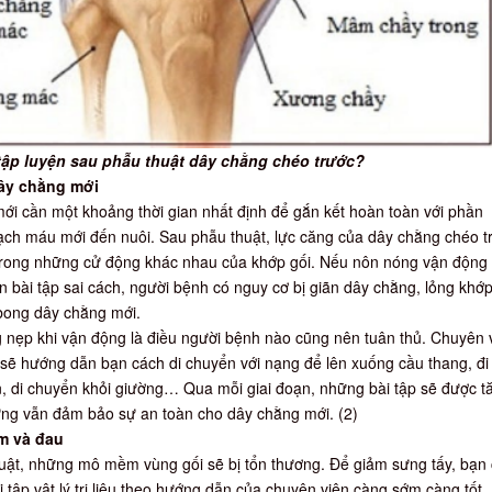
tập luyện sau phẫu thuật dây chằng chéo trước?
dây chằng mới
ới cần một khoảng thời gian nhất định để gắn kết hoàn toàn với phần
ch máu mới đến nuôi. Sau phẫu thuật, lực căng của dây chằng chéo t
 trong những cử động khác nhau của khớp gối. Nếu nôn nóng vận động
n bài tập sai cách, người bệnh có nguy cơ bị giãn dây chằng, lỏng khớp
 bong dây chằng mới.
g nẹp khi vận động là điều người bệnh nào cũng nên tuân thủ. Chuyên 
iệu sẽ hướng dẫn bạn cách di chuyển với nạng để lên xuống cầu thang, đi
n, di chuyển khỏi giường… Qua mỗi giai đoạn, những bài tập sẽ được t
ưng vẫn đảm bảo sự an toàn cho dây chằng mới. (2)
m và đau
uật, những mô mềm vùng gối sẽ bị tổn thương. Để giảm sưng tấy, bạn
i tập vật lý trị liệu theo hướng dẫn của chuyên viên càng sớm càng tốt.