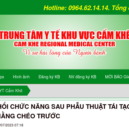
Hotline: 0964.62.14.14. Tổn
ips
Hình ảnh
Đăng ký KB
NV đăng ký KB
MỜI BÁO GI
TYT Cẩm Khê
ỔI CHỨC NĂNG SAU PHẪU THUẬT TÁI TẠ
HẰNG CHÉO TRƯỚC
/07/2023 07:18