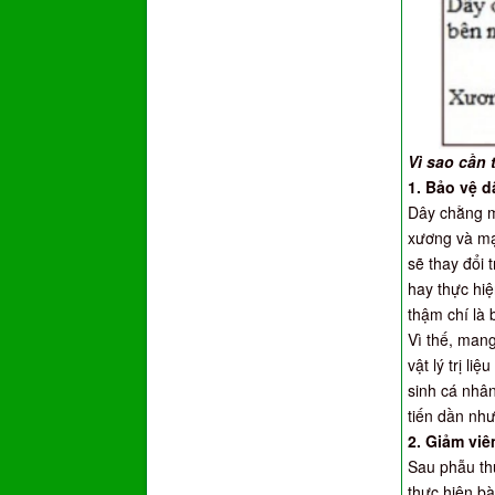
Vì sao cần 
1. Bảo vệ 
Dây chằng m
xương và mạ
sẽ thay đổi
hay thực hiệ
thậm chí là
Vì thế, man
vật lý trị l
sinh cá nhâ
tiến dần nh
2. Giảm viê
Sau phẫu th
thực hiện bà