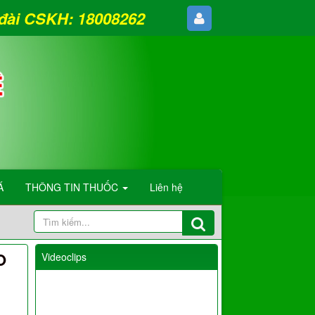
g đài CSKH: 18008262
Á
THÔNG TIN THUỐC
Liên hệ
O
Videoclips