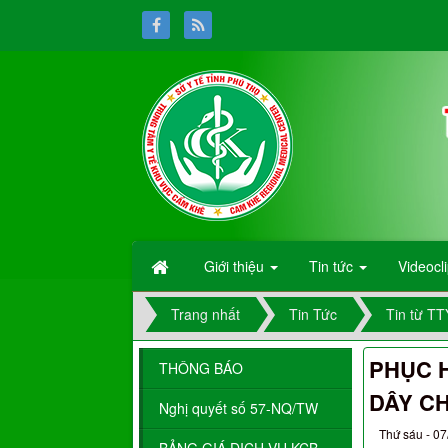
Giới thiệu
Tin tức
Videocl
Trang nhất
Tin Tức
Tin từ T
PHỤC H
THÔNG BÁO
DÂY C
Nghị quyết số 57-NQ/TW
Thứ sáu - 07