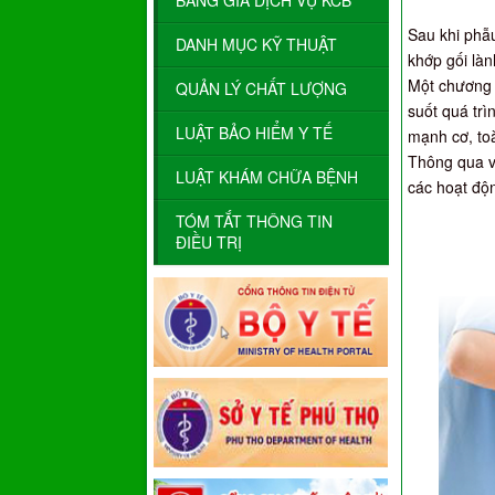
BẢNG GIÁ DỊCH VỤ KCB
Sau khi phẫ
DANH MỤC KỸ THUẬT
khớp gối lành
Một chương 
QUẢN LÝ CHẤT LƯỢNG
suốt quá tr
LUẬT BẢO HIỂM Y TẾ
mạnh cơ, to
Thông qua vi
LUẬT KHÁM CHỮA BỆNH
các hoạt độ
TÓM TẮT THÔNG TIN
ĐIỀU TRỊ