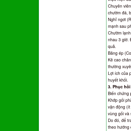
Chuyên viên 
chườm đá, b
Nghỉ ngơi (
mạnh sau ph
Chườm lạnh (
nhau 3 giờ.
quả.
Băng ép (Co
Kê cao chân
thường xuyê
Lợi ích của
huyết khối.
3. Phục hồi
Biến chứng 
Khớp gối phẫ
vận động (ít
vùng gối và 
Do đó, để tr
theo hướng d