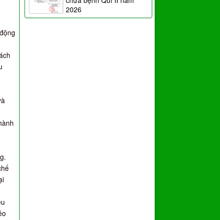
chữa bệnh Quí II năm
2026
 động
cách
u
và
thành
g.
chế
ại
ệu
éo