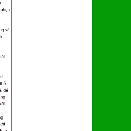
u
h phục
ông và
nh
bài
rị
 thể
ế, để
óng
ười
ng
khi
thao