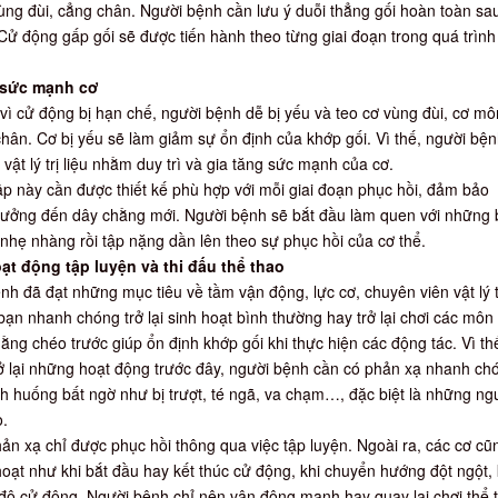
vùng đùi, cẳng chân. Người bệnh cần lưu ý duỗi thẳng gối hoàn toàn sa
Cử động gấp gối sẽ được tiến hành theo từng giai đoạn trong quá trìn
g sức mạnh cơ
vì cử động bị hạn chế, người bệnh dễ bị yếu và teo cơ vùng đùi, cơ m
chân. Cơ bị yếu sẽ làm giảm sự ổn định của khớp gối. Vì thế, người bệ
vật lý trị liệu nhằm duy trì và gia tăng sức mạnh của cơ.
p này cần được thiết kế phù hợp với mỗi giai đoạn phục hồi, đảm bảo
ưởng đến dây chằng mới. Người bệnh sẽ bắt đầu làm quen với những 
nhẹ nhàng rồi tập nặng dần lên theo sự phục hồi của cơ thể.
hoạt động tập luyện và thi đấu thể thao
nh đã đạt những mục tiêu về tầm vận động, lực cơ, chuyên viên vật lý t
 bạn nhanh chóng trở lại sinh hoạt bình thường hay trở lại chơi các môn
ằng chéo trước giúp ổn định khớp gối khi thực hiện các động tác. Vì th
ở lại những hoạt động trước đây, người bệnh cần có phản xạ nhanh ch
nh huống bất ngờ như bị trượt, té ngã, va chạm…, đặc biệt là những ng
o.
n xạ chỉ được phục hồi thông qua việc tập luyện. Ngoài ra, các cơ cũ
hoạt như khi bắt đầu hay kết thúc cử động, khi chuyển hướng đột ngột, 
 độ cử động. Người bệnh chỉ nên vận động mạnh hay quay lại chơi thể 