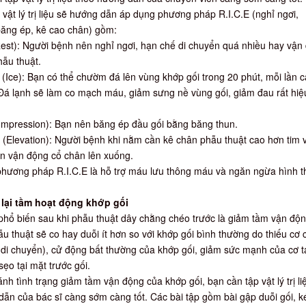
vật lý trị liệu sẽ hướng dẫn áp dụng phương pháp R.I.C.E (nghỉ ngơi,
ăng ép, kê cao chân) gồm:
Rest): Người bệnh nên nghỉ ngơi, hạn chế di chuyển quá nhiều hay vận
ẫu thuật.
Ice): Bạn có thể chườm đá lên vùng khớp gối trong 20 phút, mỗi lần 
 Đá lạnh sẽ làm co mạch máu, giảm sưng nề vùng gối, giảm đau rất hiệ
mpression): Bạn nên băng ép đầu gối bằng băng thun.
 (Elevation): Người bệnh khi nằm cần kê chân phẫu thuật cao hơn tim 
n vận động cổ chân lên xuống.
 phương pháp R.I.C.E là hỗ trợ máu lưu thông máu và ngăn ngừa hình 
 lại tầm hoạt động khớp gối
phổ biến sau khi phẫu thuật dây chằng chéo trước là giảm tầm vận độn
u thuật sẽ co hay duỗi ít hơn so với khớp gối bình thường do thiếu cơ 
 di chuyển), cử động bất thường của khớp gối, giảm sức mạnh của cơ t
sẹo tại mặt trước gối.
ánh tình trạng giảm tầm vận động của khớp gối, bạn cần tập vật lý trị li
ẫn của bác sĩ càng sớm càng tốt. Các bài tập gồm bài gập duỗi gối, k