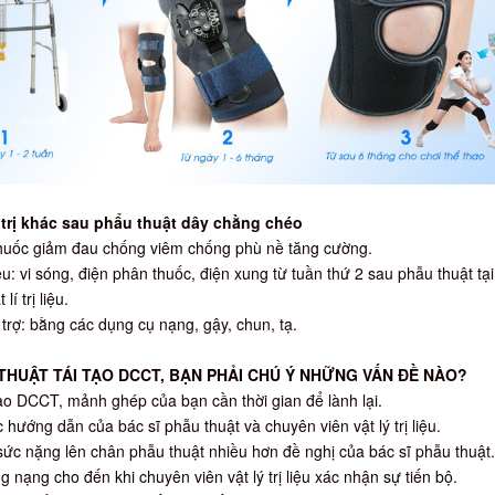
 trị khác sau phẩu thuật dây chằng chéo
 Thuốc giảm đau chống viêm chống phù nề tăng cường.
liệu: vi sóng, điện phân thuốc, điện xung từ tuần thứ 2 sau phẫu thuật tạ
lí trị liệu.
ỗ trợ: bằng các dụng cụ nạng, gậy, chun, tạ.
THUẬT TÁI TẠO DCCT, BẠN PHẢI CHÚ Ý NHỮNG VẤN ĐỀ NÀO?
tạo DCCT, mảnh ghép của bạn cần thời gian để lành lại.
 hướng dẫn của bác sĩ phẫu thuật và chuyên viên vật lý trị liệu.
ức nặng lên chân phẫu thuật nhiều hơn đề nghị của bác sĩ phẫu thuật.
 nạng cho đến khi chuyên viên vật lý trị liệu xác nhận sự tiến bộ.