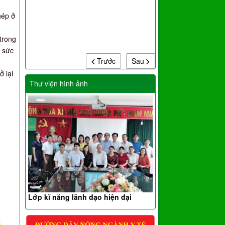
hép ở
trong
 sức
Trước
Sau
 lại
Thư viện hình ảnh
Lớp kĩ năng lãnh đạo hiện đại