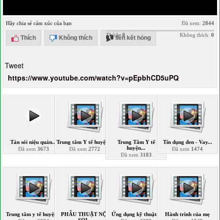
Hãy chia sẻ cảm xúc của bạn
Đã xem:
2844
Thích:
0
Không thích:
0
Thích
Không thích
liên kết hỏng
Tweet
https://www.youtube.com/watch?v=pEpbhCD5uPQ
Tán sỏi niệu quản...
Trung tâm Y tế huyện...
Trung Tâm Y tế
Tín dụng đen - Vay...
huyện...
Đã xem
3673
Đã xem
2772
Đã xem
1474
Đã xem
3183
Trung tâm y tế huyện...
PHẪU THUẬT NỘI
Ứng dụng kỹ thuật...
Hành trình của mẹ