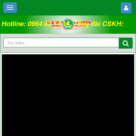
Hotline: 0964.62.14.14. Tổng đài CSKH:
18008262