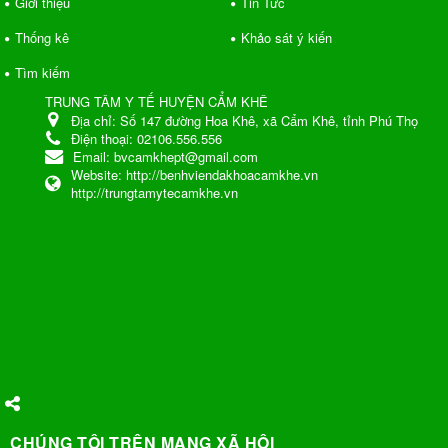
Giới thiệu
Tin Tức
Thống kê
Khảo sát ý kiến
Tìm kiếm
TRUNG TÂM Y TẾ HUYỆN CẨM KHÊ
Địa chỉ:
Số 147 đường Hoa Khê, xã Cẩm Khê, tỉnh Phú Thọ
Điện thoại:
02106.556.556
Email:
bvcamkhept@gmail.com
Website:
http://benhviendakhoacamkhe.vn
http://trungtamytecamkhe.vn
CHÚNG TÔI TRÊN MẠNG XÃ HỘI