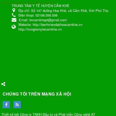
TRUNG TÂM Y TẾ HUYỆN CẨM KHÊ
Địa chỉ:
Số 147 đường Hoa Khê, xã Cẩm Khê, tỉnh Phú Thọ
Điện thoại:
02106.556.556
Email:
bvcamkhept@gmail.com
Website:
http://benhviendakhoacamkhe.vn
http://trungtamytecamkhe.vn
CHÚNG TÔI TRÊN MẠNG XÃ HỘI
Thiết kế bởi Công ty TNHH Đầu tư và Phát triển Công nghệ AT