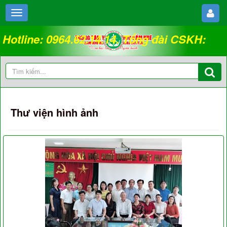
Hotline: 0964.62.14.14. Tổng đài CSKH:
18008262
Thư viện hình ảnh