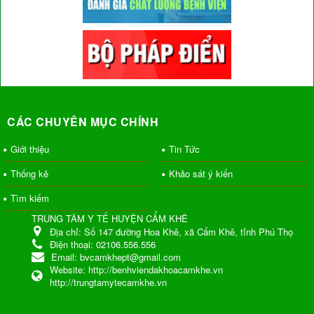
CÁC CHUYÊN MỤC CHÍNH
Giới thiệu
Tin Tức
Thống kê
Khảo sát ý kiến
Tìm kiếm
TRUNG TÂM Y TẾ HUYỆN CẨM KHÊ
Địa chỉ:
Số 147 đường Hoa Khê, xã Cẩm Khê, tỉnh Phú Thọ
Điện thoại:
02106.556.556
Email:
bvcamkhept@gmail.com
Website:
http://benhviendakhoacamkhe.vn
http://trungtamytecamkhe.vn