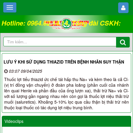
Hotline: 0964.62.14.14. Tổng đài CSKH:
18008262
LƯU Ý KHI SỬ DỤNG THIAZID TRÊN BỆNH NHÂN SUY THẬN
03:07 09/04/2025
Thuốc lợi tiểu thiazid ức chế tái hấp thu Na+ và kèm theo là cả Cl-
(vị trí đồng vận chuyển) ở đoàn pha loãng (phần cuối của nhánh
lên quai Henle và phần đầu của ống lượn xa), thải trừ Na+ và Cl-
với số lượng gần ngang nhau nên còn gọi là thuốc lợi niệu thải trừ
muối (saluretics). Khoảng 5-10% lọc qua cầu thận bị thải trừ nên
thuộc loại thuốc có tác dụng lợi niệu trung bình.
Videoclips