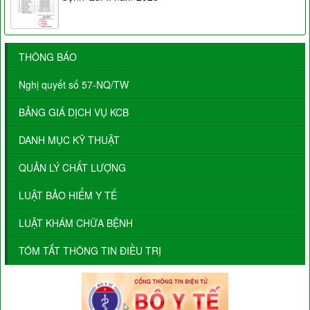
THÔNG BÁO
Nghị quyết số 57-NQ/TW
BẢNG GIÁ DỊCH VỤ KCB
DANH MỤC KỸ THUẬT
QUẢN LÝ CHẤT LƯỢNG
LUẬT BẢO HIỂM Y TẾ
LUẬT KHÁM CHỮA BỆNH
TÓM TẮT THÔNG TIN ĐIỀU TRỊ