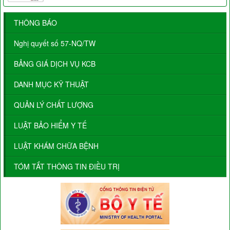
THÔNG BÁO
Nghị quyết số 57-NQ/TW
BẢNG GIÁ DỊCH VỤ KCB
DANH MỤC KỸ THUẬT
QUẢN LÝ CHẤT LƯỢNG
LUẬT BẢO HIỂM Y TẾ
LUẬT KHÁM CHỮA BỆNH
TÓM TẮT THÔNG TIN ĐIỀU TRỊ