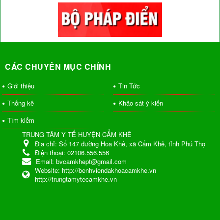
CÁC CHUYÊN MỤC CHÍNH
Giới thiệu
Tin Tức
Thống kê
Khảo sát ý kiến
Tìm kiếm
TRUNG TÂM Y TẾ HUYỆN CẨM KHÊ
Địa chỉ:
Số 147 đường Hoa Khê, xã Cẩm Khê, tỉnh Phú Thọ
Điện thoại:
02106.556.556
Email:
bvcamkhept@gmail.com
Website:
http://benhviendakhoacamkhe.vn
http://trungtamytecamkhe.vn