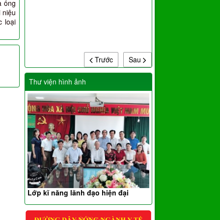
a ống
i niệu
 loại
Trước
Sau
Thư viện hình ảnh
Lớp kĩ năng lãnh đạo hiện đại