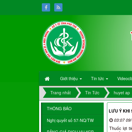
Giới thiệu
Tin tức
Videocl
Trang nhất
Tin Tức
huyet ap
THÔNG BÁO
LƯU Ý KHI
03:07 09
Nghị quyết số 57-NQ/TW
Thuốc lợi t