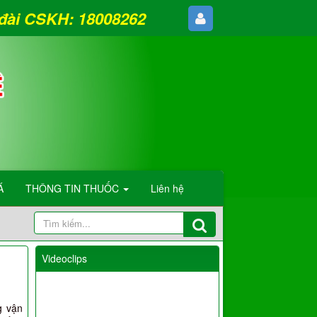
g đài CSKH: 18008262
Á
THÔNG TIN THUỐC
Liên hệ
Videoclips
g vận