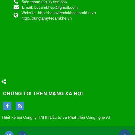
Điện thoại:
02106.556.556
Email:
bvcamkhept@gmail.com
Website:
http://benhviendakhoacamkhe.vn
http://trungtamytecamkhe.vn
CHÚNG TÔI TRÊN MẠNG XÃ HỘI
Thiết kế bởi Công ty TNHH Đầu tư và Phát triển Công nghệ AT