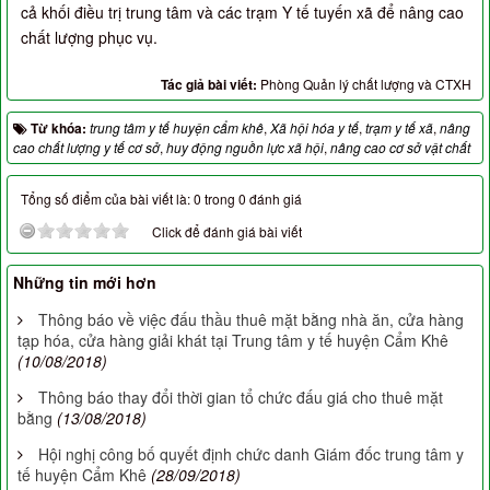
cả khối điều trị trung tâm và các trạm Y tế tuyến xã để nâng cao
chất lượng phục vụ.
Tác giả bài viết:
Phòng Quản lý chất lượng và CTXH
Từ khóa:
trung tâm y tế huyện cẩm khê
,
Xã hội hóa y tế
,
trạm y tế xã
,
nâng
cao chất lượng y tế cơ sở
,
huy động nguồn lực xã hội
,
nâng cao cơ sở vật chất
Tổng số điểm của bài viết là: 0 trong 0 đánh giá
Click để đánh giá bài viết
Những tin mới hơn
Thông báo về việc đấu thầu thuê mặt bằng nhà ăn, cửa hàng
tạp hóa, cửa hàng giải khát tại Trung tâm y tế huyện Cẩm Khê
(10/08/2018)
Thông báo thay đổi thời gian tổ chức đấu giá cho thuê mặt
bằng
(13/08/2018)
Hội nghị công bố quyết định chức danh Giám đốc trung tâm y
tế huyện Cẩm Khê
(28/09/2018)