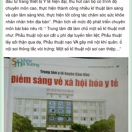
đầu tư trang thiết bị Y tế hiện đại, thu hút cán bộ có trình độ
chuyên môn cao, thực hiện thành công nhiều kĩ thuật lâm sàng
và cận lâm sàng khó, thực hiện tốt công tác chăm sóc sức khỏe
nhân nhân trên địa bàn”. Phân tích về mức độ phát triển chuyên
môn bài báo nêu rõ: “ Trung tâm đã làm chủ một số kĩ thuật mới
như: Phẫu thuật nội soi cắt u phì đại tuyến tiền liệt; Phẫu thuật
lấy sỏi thận qua da; Phẫu thuật nạo VA gây mê nội khí quản; ổ
nội soi thông tắc vòi trứng; Một số kĩ thuật nội soi can thiệp…”