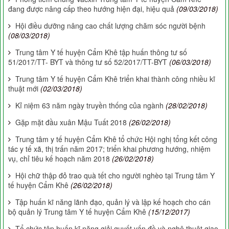
đang được nâng cấp theo hướng hiện đại, hiệu quả
(09/03/2018)
Hội điều dưỡng nâng cao chất lượng chăm sóc người bệnh
(08/03/2018)
Trung tâm Y tế huyện Cẩm Khê tập huấn thông tư số
51/2017/TT- BYT và thông tư số 52/2017/TT-BYT
(06/03/2018)
Trung tâm Y tế huyện Cẩm Khê triển khai thành công nhiều kĩ
thuật mới
(02/03/2018)
Kỉ niệm 63 năm ngày truyền thống của ngành
(28/02/2018)
Gặp mặt đầu xuân Mậu Tuất 2018
(26/02/2018)
Trung tâm y tế huyện Cẩm Khê tổ chức Hội nghị tổng kết công
tác y tế xã, thị trấn năm 2017; triển khai phương hướng, nhiệm
vụ, chỉ tiêu kế hoạch năm 2018
(26/02/2018)
Hội chữ thập đỏ trao quà tết cho người nghèo tại Trung tâm Y
tế huyện Cẩm Khê
(26/02/2018)
Tập huấn kĩ năng lãnh đạo, quản lý và lập kế hoạch cho cán
bộ quản lý Trung tâm Y tế huyện Cẩm Khê
(15/12/2017)
Tổ chức tập huấn kĩ năng giải quyết vấn đề và nghệ thuật giao