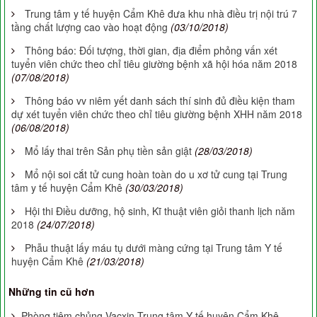
Trung tâm y tế huyện Cẩm Khê đưa khu nhà điều trị nội trú 7
tầng chất lượng cao vào hoạt động
(03/10/2018)
Thông báo: Đối tượng, thời gian, địa điểm phỏng vấn xét
tuyển viên chức theo chỉ tiêu giường bệnh xã hội hóa năm 2018
(07/08/2018)
Thông báo vv niêm yết danh sách thí sinh đủ điều kiện tham
dự xét tuyển viên chức theo chỉ tiêu giường bệnh XHH năm 2018
(06/08/2018)
Mổ lấy thai trên Sản phụ tiền sản giật
(28/03/2018)
Mổ nội soi cắt tử cung hoàn toàn do u xơ tử cung tại Trung
tâm y tế huyện Cẩm Khê
(30/03/2018)
Hội thi Điều dưỡng, hộ sinh, Kĩ thuật viên giỏi thanh lịch năm
2018
(24/07/2018)
Phẫu thuật lấy máu tụ dưới màng cứng tại Trung tâm Y tế
huyện Cẩm Khê
(21/03/2018)
Những tin cũ hơn
Phòng tiêm chủng Vacxin Trung tâm Y tế huyện Cẩm Khê