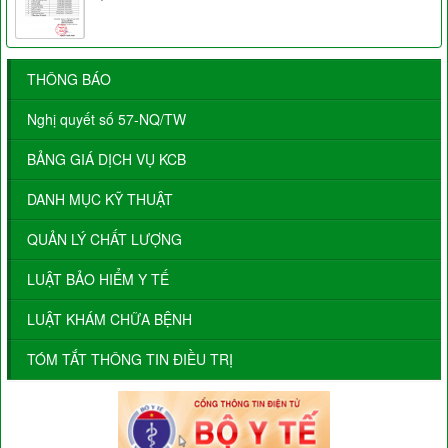
THÔNG BÁO
Nghị quyết số 57-NQ/TW
BẢNG GIÁ DỊCH VỤ KCB
DANH MỤC KỸ THUẬT
QUẢN LÝ CHẤT LƯỢNG
LUẬT BẢO HIỂM Y TẾ
LUẬT KHÁM CHỮA BỆNH
TÓM TẮT THÔNG TIN ĐIỀU TRỊ