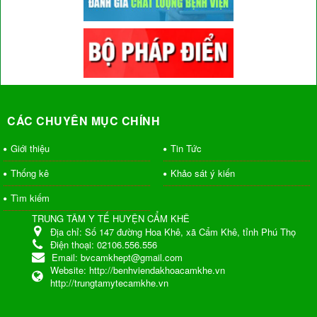
CÁC CHUYÊN MỤC CHÍNH
Giới thiệu
Tin Tức
Thống kê
Khảo sát ý kiến
Tìm kiếm
TRUNG TÂM Y TẾ HUYỆN CẨM KHÊ
Địa chỉ:
Số 147 đường Hoa Khê, xã Cẩm Khê, tỉnh Phú Thọ
Điện thoại:
02106.556.556
Email:
bvcamkhept@gmail.com
Website:
http://benhviendakhoacamkhe.vn
http://trungtamytecamkhe.vn