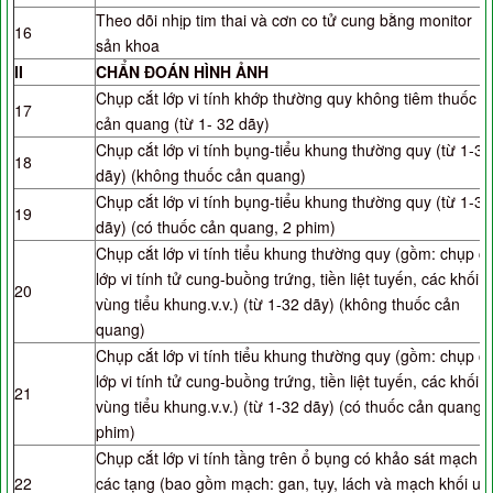
Theo dõi nhịp tim thai và cơn co tử cung bằng monitor
16
sản khoa
II
CHẨN ĐOÁN HÌNH ẢNH
Chụp cắt lớp vi tính khớp thường quy không tiêm thuốc
17
cản quang (từ 1- 32 dãy)
Chụp cắt lớp vi tính bụng-tiểu khung thường quy (từ 1-32
18
dãy) (không thuốc cản quang)
Chụp cắt lớp vi tính bụng-tiểu khung thường quy (từ 1-32
19
dãy) (có thuốc cản quang, 2 phim)
Chụp cắt lớp vi tính tiểu khung thường quy (gồm: chụp cắ
lớp vi tính tử cung-buồng trứng, tiền liệt tuyến, các khối u
20
vùng tiểu khung.v.v.) (từ 1-32 dãy) (không thuốc cản
quang)
Chụp cắt lớp vi tính tiểu khung thường quy (gồm: chụp cắ
lớp vi tính tử cung-buồng trứng, tiền liệt tuyến, các khối u
21
vùng tiểu khung.v.v.) (từ 1-32 dãy) (có thuốc cản quang, 
phim)
Chụp cắt lớp vi tính tầng trên ổ bụng có khảo sát mạch
22
các tạng (bao gồm mạch: gan, tụy, lách và mạch khối u)