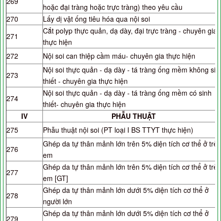
269
hoặc đại tràng hoặc trực tràng) theo yêu cầu
270
Lấy dị vật ống tiêu hóa qua nội soi
Cắt polyp thực quản, dạ dày, đại trực tràng - chuyên gia
271
thực hiện
272
Nội soi can thiệp cầm máu- chuyên gia thực hiện
Nội soi thực quản - dạ dày - tá tràng ống mềm không sin
273
thiết - chuyên gia thực hiện
Nội soi thực quản - dạ dày - tá tràng ống mềm có sinh
274
thiết- chuyên gia thực hiện
IV
PHẪU THUẬT
275
Phẫu thuật nội soi (PT loại I BS TTYT thực hiện)
Ghép da tự thân mảnh lớn trên 5% diện tích cơ thể ở trẻ
276
em
Ghép da tự thân mảnh lớn trên 5% diện tích cơ thể ở trẻ
277
em [GT]
Ghép da tự thân mảnh lớn dưới 5% diện tích cơ thể ở
278
người lớn
Ghép da tự thân mảnh lớn dưới 5% diện tích cơ thể ở
279