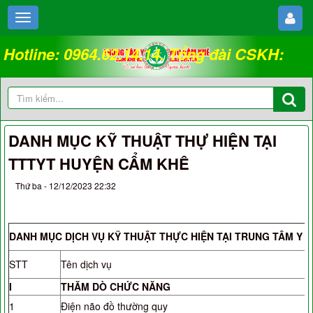
Hotline: 0964.62.14.14. Tổng đài CSKH:
18008262
DANH MỤC KỸ THUẬT THỰ HIỆN TẠI
TTTYT HUYỆN CẨM KHÊ
Thứ ba - 12/12/2023 22:32
DANH MỤC DỊCH VỤ KỸ THUẬT THỰC HIỆN TẠI TRUNG TÂM Y 
STT
Tên dịch vụ
I
THĂM DÒ CHỨC NĂNG
1
Điện não đồ thường quy