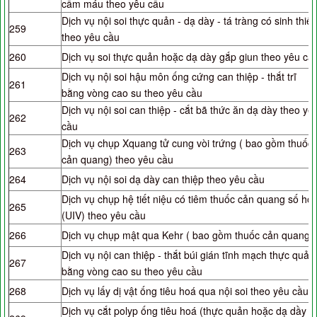
cầm máu theo yêu cầu
Dịch vụ nội soi thực quản - dạ dày - tá tràng có sinh thiết
259
theo yêu cầu
260
Dịch vụ soi thực quản hoặc dạ dày gắp giun theo yêu cầ
Dịch vụ nội soi hậu môn ống cứng can thiệp - thắt trĩ
261
bằng vòng cao su theo yêu cầu
Dịch vụ nội soi can thiệp - cắt bã thức ăn dạ dày theo yê
262
cầu
Dịch vụ chụp Xquang tử cung vòi trứng ( bao gồm thuốc
263
cản quang) theo yêu cầu
264
Dịch vụ nội soi dạ dày can thiệp theo yêu cầu
Dịch vụ chụp hệ tiết niệu có tiêm thuốc cản quang số ho
265
(UIV) theo yêu cầu
266
Dịch vụ chụp mật qua Kehr ( bao gồm thuốc cản quang)
Dịch vụ nội can thiệp - thắt búi gián tĩnh mạch thực quản
267
bằng vòng cao su theo yêu cầu
268
Dịch vụ lấy dị vật ống tiêu hoá qua nội soi theo yêu cầu
Dịch vụ cắt polyp ống tiêu hoá (thực quản hoặc dạ dầy