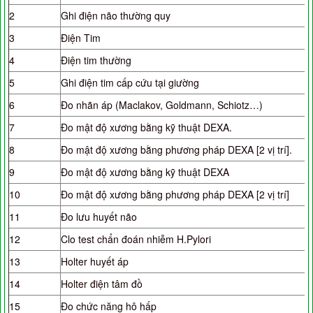
2
Ghi điện não thường quy
3
Điện Tim
4
Điện tim thường
5
Ghi điện tim cấp cứu tại giường
6
Đo nhãn áp (Maclakov, Goldmann, Schiotz…)
7
Đo mật độ xương bằng kỹ thuật DEXA.
8
Đo mật độ xương bằng phương pháp DEXA [2 vị trí].
9
Đo mật độ xương bằng kỹ thuật DEXA
10
Đo mật độ xương bằng phương pháp DEXA [2 vị trí]
11
Đo lưu huyết não
12
Clo test chẩn đoán nhiễm H.Pylori
13
Holter huyết áp
14
Holter điện tâm đồ
15
Đo chức năng hô hấp