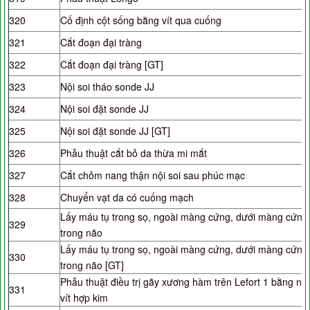
320
Cố định cột sống bằng vít qua cuống
321
Cắt đoạn đại tràng
322
Cắt đoạn đại tràng [GT]
323
Nội soi tháo sonde JJ
324
Nội soi đặt sonde JJ
325
Nội soi đặt sonde JJ [GT]
326
Phẫu thuật cắt bỏ da thừa mi mắt
327
Cắt chỏm nang thận nội soi sau phúc mạc
328
Chuyển vạt da có cuống mạch
Lấy máu tụ trong sọ, ngoài màng cứng, dưới màng cứng
329
trong não
Lấy máu tụ trong sọ, ngoài màng cứng, dưới màng cứng
330
trong não [GT]
Phẫu thuật điều trị gãy xương hàm trên Lefort 1 bằng nẹ
331
vít hợp kim