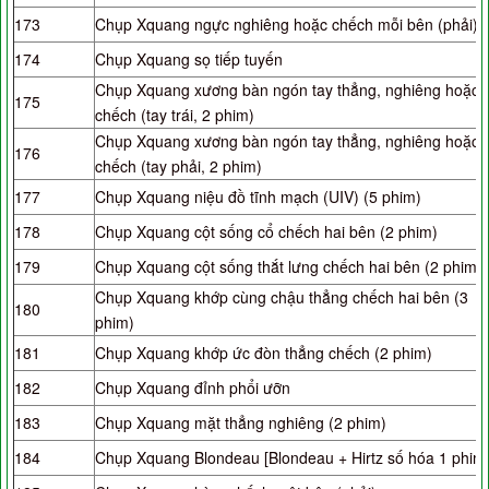
173
Chụp Xquang ngực nghiêng hoặc chếch mỗi bên (phải)
174
Chụp Xquang sọ tiếp tuyến
Chụp Xquang xương bàn ngón tay thẳng, nghiêng hoặc
175
chếch (tay trái, 2 phim)
Chụp Xquang xương bàn ngón tay thẳng, nghiêng hoặc
176
chếch (tay phải, 2 phim)
177
Chụp Xquang niệu đồ tĩnh mạch (UIV) (5 phim)
178
Chụp Xquang cột sống cổ chếch hai bên (2 phim)
179
Chụp Xquang cột sống thắt lưng chếch hai bên (2 phim)
Chụp Xquang khớp cùng chậu thẳng chếch hai bên (3
180
phim)
181
Chụp Xquang khớp ức đòn thẳng chếch (2 phim)
182
Chụp Xquang đỉnh phổi ưỡn
183
Chụp Xquang mặt thẳng nghiêng (2 phim)
184
Chụp Xquang Blondeau [Blondeau + Hirtz số hóa 1 phim