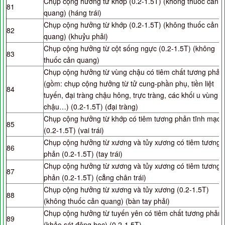
Chụp cộng hưởng từ khớp (0.2-1.5T) (không thuốc cản
81
quang) (háng trái)
Chụp cộng hưởng từ khớp (0.2-1.5T) (không thuốc cản
82
quang) (khuỷu phải)
Chụp cộng hưởng từ cột sống ngực (0.2-1.5T) (không
83
thuốc cản quang)
Chụp cộng hưởng từ vùng chậu có tiêm chất tương phản
(gồm: chụp cộng hưởng từ tử cung-phần phụ, tiền liệt
84
tuyến, đại tràng chậu hông, trực tràng, các khối u vùng
chậu…) (0.2-1.5T) (đại tràng)
Chụp cộng hưởng từ khớp có tiêm tương phản tĩnh mạch
85
(0.2-1.5T) (vai trái)
Chụp cộng hưởng từ xương và tủy xương có tiêm tương
86
phản (0.2-1.5T) (tay trái)
Chụp cộng hưởng từ xương và tủy xương có tiêm tương
87
phản (0.2-1.5T) (cẳng chân trái)
Chụp cộng hưởng từ xương và tủy xương (0.2-1.5T)
88
(không thuốc cản quang) (bàn tay phải)
Chụp cộng hưởng từ tuyến yên có tiêm chất tương phản
89
(khảo sát động học) (0.2-1.5T)