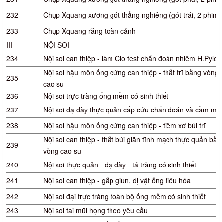
232
Chụp Xquang xương gót thẳng nghiêng (gót trái, 2 phim)
233
Chụp Xquang răng toàn cảnh
III
NỘI SOI
234
Nội soi can thiệp - làm Clo test chẩn đoán nhiễm H.Pylori
Nội soi hậu môn ống cứng can thiệp - thắt trĩ bằng vòng
235
cao su
236
Nội soi trực tràng ống mềm có sinh thiết
237
Nội soi dạ dày thực quản cấp cứu chẩn đoán và cầm má
238
Nội soi hậu môn ống cứng can thiệp - tiêm xơ búi trĩ
Nội soi can thiệp - thắt búi giãn tĩnh mạch thực quản bằn
239
vòng cao su
240
Nội soi thực quản - dạ dày - tá tràng có sinh thiết
241
Nội soi can thiệp - gắp giun, dị vật ống tiêu hóa
242
Nội soi đại trực tràng toàn bộ ống mềm có sinh thiết
243
Nội soi tai mũi họng theo yêu cầu