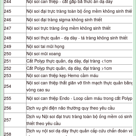
244
Nội soi can thiệp - cắt gắp bã thức ăn dạ dày
245
Nội soi đại trực tràng toàn bộ ống mềm không sinh thiết
246
Nội soi đại tràng sigma không sinh thiết
247
Nội soi trực tràng ống mềm không sinh thiết
248
Nội soi thực quản - dạ dày - tá tràng không sinh thiết
249
Nội soi tai mũi họng
250
Nội soi mũi xoang
251
Cắt Polyp thực quản, dạ dày, đại tràng <1cm
252
Cắt Polyp thực quản, dạ dày, đại tràng >1cm
253
Nội soi can thiệp kẹp Hemo cầm máu
Nội soi can thiệp thắt giãn vỡ tĩnh mạch thực quản bằng
254
vòng cao su
255
Nội soi can thiệp Endo - Loop cầm máu trong cắt Polyp
256
Dịch vụ ghi điện não thường quy theo yêu cầu
Dịch vụ Nội soi đại trưc tràng toàn bộ ống mềm có sinh
257
thiết theo yêu cầu
Dịch vụ nội soi dạ dày thực quản cấp cứu chẩn đoán và
258