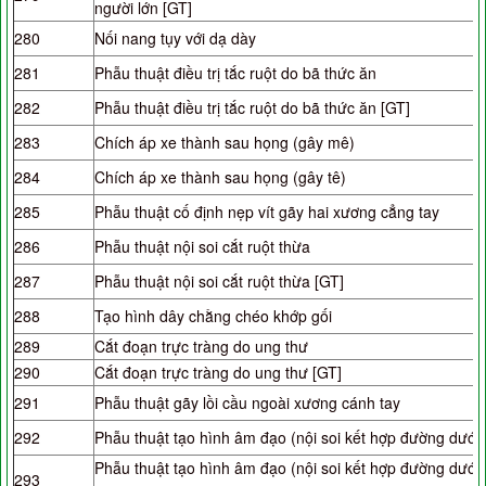
người lớn [GT]
280
Nối nang tụy với dạ dày
281
Phẫu thuật điều trị tắc ruột do bã thức ăn
282
Phẫu thuật điều trị tắc ruột do bã thức ăn [GT]
283
Chích áp xe thành sau họng (gây mê)
284
Chích áp xe thành sau họng (gây tê)
285
Phẫu thuật cố định nẹp vít gãy hai xương cẳng tay
286
Phẫu thuật nội soi cắt ruột thừa
287
Phẫu thuật nội soi cắt ruột thừa [GT]
288
Tạo hình dây chằng chéo khớp gối
289
Cắt đoạn trực tràng do ung thư
290
Cắt đoạn trực tràng do ung thư [GT]
291
Phẫu thuật gãy lồi cầu ngoài xương cánh tay
292
Phẫu thuật tạo hình âm đạo (nội soi kết hợp đường dưới)
Phẫu thuật tạo hình âm đạo (nội soi kết hợp đường dưới)
293