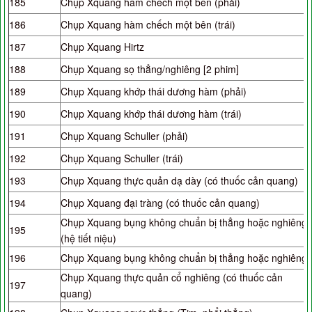
185
Chụp Xquang hàm chếch một bên (phải)
186
Chụp Xquang hàm chếch một bên (trái)
187
Chụp Xquang Hirtz
188
Chụp Xquang sọ thẳng/nghiêng [2 phim]
189
Chụp Xquang khớp thái dương hàm (phải)
190
Chụp Xquang khớp thái dương hàm (trái)
191
Chụp Xquang Schuller (phải)
192
Chụp Xquang Schuller (trái)
193
Chụp Xquang thực quản dạ dày (có thuốc cản quang)
194
Chụp Xquang đại tràng (có thuốc cản quang)
Chụp Xquang bụng không chuẩn bị thẳng hoặc nghiêng
195
(hệ tiết niệu)
196
Chụp Xquang bụng không chuẩn bị thẳng hoặc nghiêng
Chụp Xquang thực quản cổ nghiêng (có thuốc cản
197
quang)