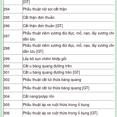
[GT]
294
Phẫu thuật nội soi cắt thận
295
Cắt thận đơn thuần
296
Cắt thận đơn thuần [GT]
Phẫu thuật viêm xương đùi đục, mổ, nạo, lấy xương chết
297
dẫn lưu
Phẫu thuật viêm xương đùi đục, mổ, nạo, lấy xương chết
298
dẫn lưu [GT]
299
Lấy bỏ sụn chêm khớp gối
300
Cắt u bàng quang đường trên
301
Cắt u bàng quang đường trên [GT]
302
Phẫu thuật cắt túi thừa bàng quang
303
Phẫu thuật cắt túi thừa bàng quang [GT]
304
Cắt nang/polyp rốn
305
Phẫu thuật áp xe ruột thừa trong ổ bụng
306
Phẫu thuật áp xe ruột thừa trong ổ bụng [GT]