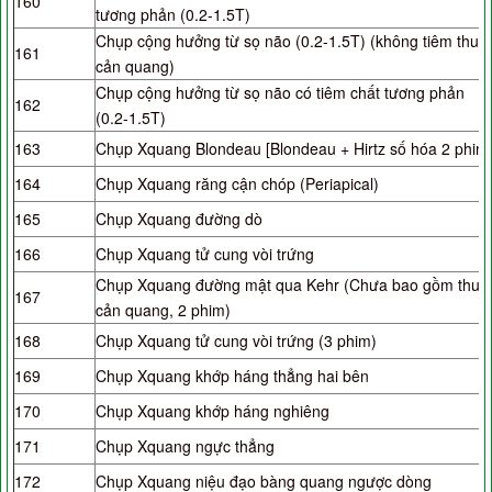
160
tương phản (0.2-1.5T)
Chụp cộng hưởng từ sọ não (0.2-1.5T) (không tiêm thuố
161
cản quang)
Chụp cộng hưởng từ sọ não có tiêm chất tương phản
162
(0.2-1.5T)
163
Chụp Xquang Blondeau [Blondeau + Hirtz số hóa 2 phim
164
Chụp Xquang răng cận chóp (Periapical)
165
Chụp Xquang đường dò
166
Chụp Xquang tử cung vòi trứng
Chụp Xquang đường mật qua Kehr (Chưa bao gồm thuố
167
cản quang, 2 phim)
168
Chụp Xquang tử cung vòi trứng (3 phim)
169
Chụp Xquang khớp háng thẳng hai bên
170
Chụp Xquang khớp háng nghiêng
171
Chụp Xquang ngực thẳng
172
Chụp Xquang niệu đạo bàng quang ngược dòng