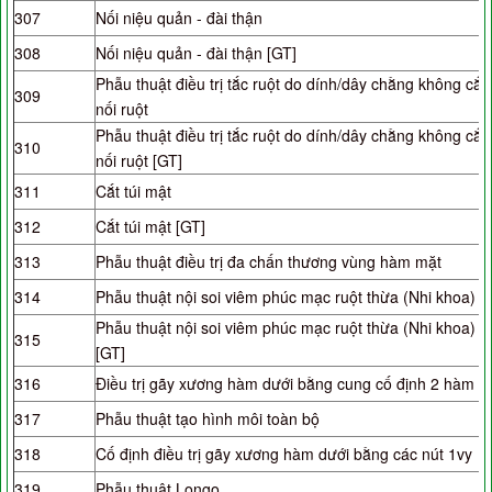
307
Nối niệu quản - đài thận
308
Nối niệu quản - đài thận [GT]
Phẫu thuật điều trị tắc ruột do dính/dây chằng không cắt
309
nối ruột
Phẫu thuật điều trị tắc ruột do dính/dây chằng không cắt
310
nối ruột [GT]
311
Cắt túi mật
312
Cắt túi mật [GT]
313
Phẫu thuật điều trị đa chấn thương vùng hàm mặt
314
Phẫu thuật nội soi viêm phúc mạc ruột thừa (Nhi khoa)
Phẫu thuật nội soi viêm phúc mạc ruột thừa (Nhi khoa)
315
[GT]
316
Điều trị gãy xương hàm dưới bằng cung cố định 2 hàm
317
Phẫu thuật tạo hình môi toàn bộ
318
Cố định điều trị gãy xương hàm dưới bằng các nút 1vy
319
Phẫu thuật Longo