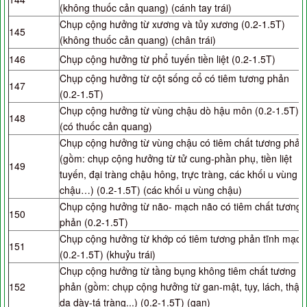
(không thuốc cản quang) (cánh tay trái)
Chụp cộng hưởng từ xương và tủy xương (0.2-1.5T)
145
(không thuốc cản quang) (chân trái)
146
Chụp cộng hưởng từ phổ tuyến tiền liệt (0.2-1.5T)
Chụp cộng hưởng từ cột sống cổ có tiêm tương phản
147
(0.2-1.5T)
Chụp cộng hưởng từ vùng chậu dò hậu môn (0.2-1.5T)
148
(có thuốc cản quang)
Chụp cộng hưởng từ vùng chậu có tiêm chất tương phản
(gồm: chụp cộng hưởng từ tử cung-phần phụ, tiền liệt
149
tuyến, đại tràng chậu hông, trực tràng, các khối u vùng
chậu…) (0.2-1.5T) (các khối u vùng chậu)
Chụp cộng hưởng từ não- mạch não có tiêm chất tương
150
phản (0.2-1.5T)
Chụp cộng hưởng từ khớp có tiêm tương phản tĩnh mạch
151
(0.2-1.5T) (khuỷu trái)
Chụp cộng hưởng từ tầng bụng không tiêm chất tương
152
phản (gồm: chụp cộng hưởng từ gan-mật, tụy, lách, thận
dạ dày-tá tràng...) (0.2-1.5T) (gan)