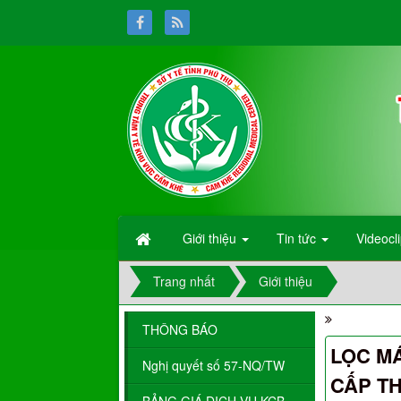
Giới thiệu
Tin tức
Videocl
Trang nhất
Giới thiệu
Dan
THÔNG BÁO
LỌC M
Nghị quyết số 57-NQ/TW
CẤP TH