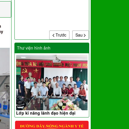
n
ụy
Trước
Sau
Thư viện hình ảnh
Lớp kĩ năng lãnh đạo hiện đại