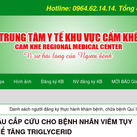
Hotline: 0964.62.14.14. Tổn
ips
Hình ảnh
Đăng ký KB
NV đăng ký KB
MỜI BÁO GI
h sách người đăng ký thực hành khám bệnh, chữa bệnh Quí II năm 2
ÁU CẤP CỨU CHO BỆNH NHÂN VIÊM TỤY
Ể TĂNG TRIGLYCERID