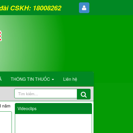
g đài CSKH: 18008262
Á
THÔNG TIN THUỐC
Liên hệ
026
Danh sách Người đăng ký thực hành hoàn thành quá trình
Videoclips