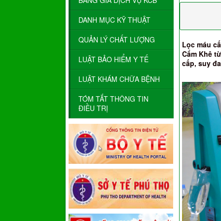
BẢNG GIÁ DỊCH VỤ KCB
DANH MỤC KỸ THUẬT
QUẢN LÝ CHẤT LƯỢNG
Lọc máu cấ
Cẩm Khê từ 
LUẬT BẢO HIỂM Y TẾ
cấp, suy đa
LUẬT KHÁM CHỮA BỆNH
TÓM TẮT THÔNG TIN
ĐIỀU TRỊ