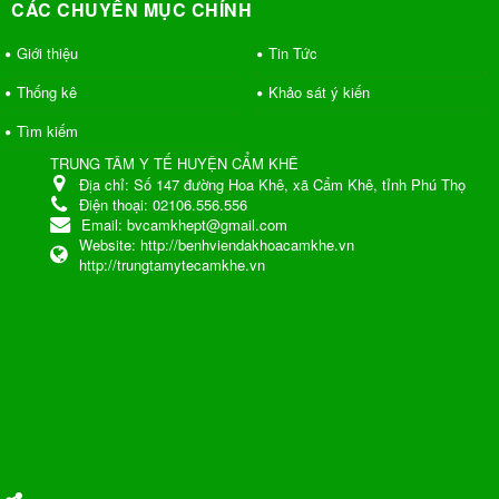
CÁC CHUYÊN MỤC CHÍNH
Giới thiệu
Tin Tức
Thống kê
Khảo sát ý kiến
Tìm kiếm
TRUNG TÂM Y TẾ HUYỆN CẨM KHÊ
Địa chỉ:
Số 147 đường Hoa Khê, xã Cẩm Khê, tỉnh Phú Thọ
Điện thoại:
02106.556.556
Email:
bvcamkhept@gmail.com
Website:
http://benhviendakhoacamkhe.vn
http://trungtamytecamkhe.vn