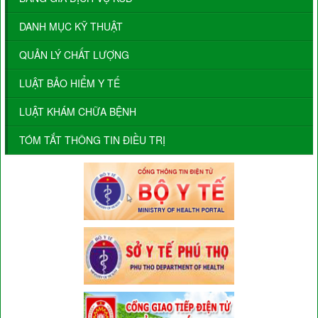
DANH MỤC KỸ THUẬT
QUẢN LÝ CHẤT LƯỢNG
LUẬT BẢO HIỂM Y TẾ
LUẬT KHÁM CHỮA BỆNH
TÓM TẮT THÔNG TIN ĐIỀU TRỊ