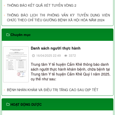
THÔNG BÁO KẾT QUẢ XÉT TUYỂN VÒNG 2
THÔNG BÁO LỊCH THI PHỎNG VẤN KỲ TUYỂN DỤNG VIÊN
CHỨC THEO CHỈ TIÊU GIƯỜNG BỆNH XÃ HỘI HÓA NĂM 2024
Chuyên mục
Danh sách người thực hành
16/04/2025 22:49
3372
Trung tâm Y tế huyện Cẩm Khê thông báo danh
sách người thực hành khám bệnh, chữa bệnh tại
Trung tâm Y tế huyện Cẩm Khê Quý I năm 2025,
cụ thể như sau:
BỆNH NHÂN KHÁM VÀ ĐIỀU TRỊ TĂNG CAO SAU DỊP TẾT
HOẠT ĐỘNG DƯỢC