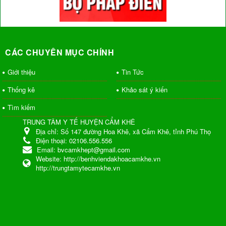
CÁC CHUYÊN MỤC CHÍNH
Giới thiệu
Tin Tức
Thống kê
Khảo sát ý kiến
Tìm kiếm
TRUNG TÂM Y TẾ HUYỆN CẨM KHÊ
Địa chỉ:
Số 147 đường Hoa Khê, xã Cẩm Khê, tỉnh Phú Thọ
Điện thoại:
02106.556.556
Email:
bvcamkhept@gmail.com
Website:
http://benhviendakhoacamkhe.vn
http://trungtamytecamkhe.vn