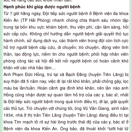
Hạnh phúc khi giúp được người bệnh
Từ 7 giờ hằng ngày, Đội tiếp sức người bệnh ở Bệnh viện đa khoa
Kiến An (TP Hải Phòng) nhanh chóng chia thành sáu nhóm tập
trung tại bốn khu vực: khám bệnh, thu viện phí, cận lâm sàng, hồi
sức cấp cứu. Không chỉ hướng dẫn người bệnh giải quyết thủ tục
hành chính, sử dụng dịch vụ, các thành viên trong đội còn tích cực
hỗ trợ người bệnh cấp cứu, di chuyển; trò chuyện, động viên tinh
thần, tạo động lực, niềm tin cho người bệnh; phối hợp nhân viên
phòng công tác xã hội để kết nối người bệnh có hoàn cảnh khó
khăn với các nhà hảo tâm…
Anh Phạm Đức Hồng, trú tại xã Bạch Đằng (huyện Tiên Lãng) bị
suy thận đã 5 năm nay, việc đi lại rất khó khăn, phải chống gậy, lọc
máu ba lần/tuần. Hoàn cảnh gia đình khó khăn, nên lần nào anh
Hồng cũng nhận được sự quan tâm hỗ trợ của các y, bác sĩ, nhất
là Đội tiếp sức người bệnh trong quá trình điều trị, đi lại, giải quyết
các thủ tục. Trò chuyện với chúng tôi, ông Vũ Văn Giang, sinh năm
1934, nhà ở thị trấn Tiên Lãng (huyện Tiên Lãng) đang điều trị tại
khoa Tim mạch tỏ rõ sự hài lòng trước thái độ của các y, bác sĩ ở
Bệnh viện đa khoa Kiến An. Ông bảo, đã thoát khỏi “lưỡi hái tử