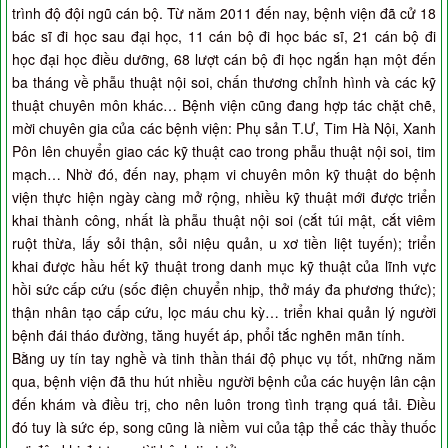
trình độ đội ngũ cán bộ. Từ năm 2011 đến nay, bệnh viện đã cử 18
bác sĩ đi học sau đại học, 11 cán bộ đi học bác sĩ, 21 cán bộ đi
học đại học điều dưỡng, 68 lượt cán bộ đi học ngắn hạn một đến
ba tháng về phẫu thuật nội soi, chấn thương chỉnh hình và các kỹ
thuật chuyên môn khác… Bệnh viện cũng đang hợp tác chặt chẽ,
mời chuyên gia của các bệnh viện: Phụ sản T.Ư, Tim Hà Nội, Xanh
Pôn lên chuyển giao các kỹ thuật cao trong phẫu thuật nội soi, tim
mạch… Nhờ đó, đến nay, phạm vi chuyên môn kỹ thuật do bệnh
viện thực hiện ngày càng mở rộng, nhiều kỹ thuật mới được triển
khai thành công, nhất là phẫu thuật nội soi (cắt túi mật, cắt viêm
ruột thừa, lấy sỏi thận, sỏi niệu quản, u xơ tiền liệt tuyến); triển
khai được hầu hết kỹ thuật trong danh mục kỹ thuật của lĩnh vực
hồi sức cấp cứu (sốc điện chuyển nhịp, thở máy đa phương thức);
thận nhân tạo cấp cứu, lọc máu chu kỳ… triển khai quản lý người
bệnh đái tháo đường, tăng huyết áp, phổi tắc nghẽn mãn tính.
Bằng uy tín tay nghề và tinh thần thái độ phục vụ tốt, những năm
qua, bệnh viện đã thu hút nhiều người bệnh của các huyện lân cận
đến khám và điều trị, cho nên luôn trong tình trạng quá tải. Điều
đó tuy là sức ép, song cũng là niềm vui của tập thể các thầy thuốc