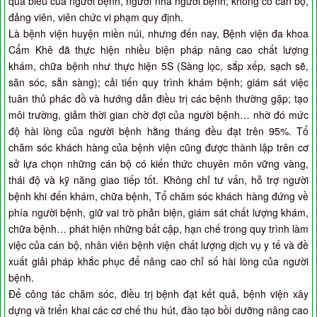
quà biếu của người bệnh, người nhà người bệnh; không có cán bộ,
đảng viên, viên chức vi phạm quy định.
Là bệnh viện huyện miền núi, nhưng đến nay, Bệnh viện đa khoa
Cẩm Khê đã thực hiện nhiều biện pháp nâng cao chất lượng
khám, chữa bệnh như thực hiện 5S (Sàng lọc, sắp xếp, sạch sẽ,
săn sóc, sẵn sàng); cải tiến quy trình khám bệnh; giám sát việc
tuân thủ phác đồ và hướng dẫn điều trị các bệnh thường gặp; tạo
môi trường, giảm thời gian chờ đợi của người bệnh… nhờ đó mức
độ hài lòng của người bệnh hằng tháng đều đạt trên 95%. Tổ
chăm sóc khách hàng của bệnh viện cũng được thành lập trên cơ
sở lựa chọn những cán bộ có kiến thức chuyên môn vững vàng,
thái độ và kỹ năng giao tiếp tốt. Không chỉ tư vấn, hỗ trợ người
bệnh khi đến khám, chữa bệnh, Tổ chăm sóc khách hàng đứng về
phía người bệnh, giữ vai trò phản biện, giám sát chất lượng khám,
chữa bệnh… phát hiện những bất cập, hạn chế trong quy trình làm
việc của cán bộ, nhân viên bệnh viện chất lượng dịch vụ y tế và đề
xuất giải pháp khắc phục để nâng cao chỉ số hài lòng của người
bệnh.
Để công tác chăm sóc, điều trị bệnh đạt kết quả, bệnh viện xây
dựng và triển khai các cơ chế thu hút, đào tạo bồi dưỡng nâng cao