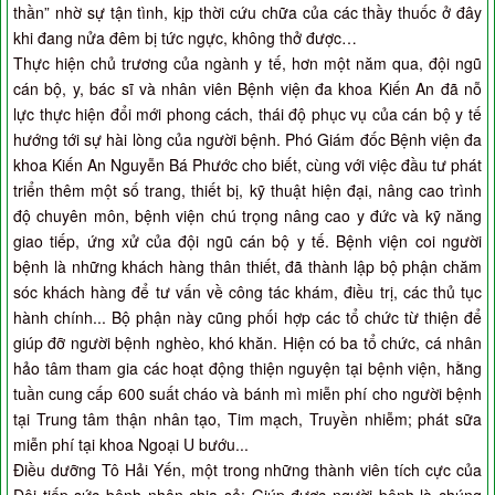
thần” nhờ sự tận tình, kịp thời cứu chữa của các thầy thuốc ở đây
khi đang nửa đêm bị tức ngực, không thở được…
Thực hiện chủ trương của ngành y tế, hơn một năm qua, đội ngũ
cán bộ, y, bác sĩ và nhân viên Bệnh viện đa khoa Kiến An đã nỗ
lực thực hiện đổi mới phong cách, thái độ phục vụ của cán bộ y tế
hướng tới sự hài lòng của người bệnh. Phó Giám đốc Bệnh viện đa
khoa Kiến An Nguyễn Bá Phước cho biết, cùng với việc đầu tư phát
triển thêm một số trang, thiết bị, kỹ thuật hiện đại, nâng cao trình
độ chuyên môn, bệnh viện chú trọng nâng cao y đức và kỹ năng
giao tiếp, ứng xử của đội ngũ cán bộ y tế. Bệnh viện coi người
bệnh là những khách hàng thân thiết, đã thành lập bộ phận chăm
sóc khách hàng để tư vấn về công tác khám, điều trị, các thủ tục
hành chính... Bộ phận này cũng phối hợp các tổ chức từ thiện để
giúp đỡ người bệnh nghèo, khó khăn. Hiện có ba tổ chức, cá nhân
hảo tâm tham gia các hoạt động thiện nguyện tại bệnh viện, hằng
tuần cung cấp 600 suất cháo và bánh mì miễn phí cho người bệnh
tại Trung tâm thận nhân tạo, Tim mạch, Truyền nhiễm; phát sữa
miễn phí tại khoa Ngoại U bướu...
Điều dưỡng Tô Hải Yến, một trong những thành viên tích cực của