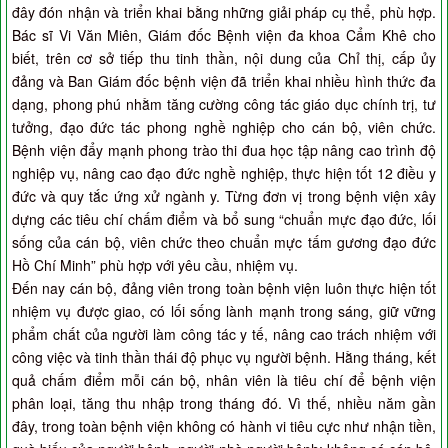
đây đón nhận và triển khai bằng những giải pháp cụ thể, phù hợp.
Bác sĩ Vi Văn Miên, Giám đốc Bệnh viện đa khoa Cẩm Khê cho
biết, trên cơ sở tiếp thu tinh thần, nội dung của Chỉ thị, cấp ủy
đảng và Ban Giám đốc bệnh viện đã triển khai nhiều hình thức đa
dạng, phong phú nhằm tăng cường công tác giáo dục chính trị, tư
tưởng, đạo đức tác phong nghề nghiệp cho cán bộ, viên chức.
Bệnh viện đẩy mạnh phong trào thi đua học tập nâng cao trình độ
nghiệp vụ, nâng cao đạo đức nghề nghiệp, thực hiện tốt 12 điều y
đức và quy tắc ứng xử ngành y. Từng đơn vị trong bệnh viện xây
dựng các tiêu chí chấm điểm và bổ sung “chuẩn mực đạo đức, lối
sống của cán bộ, viên chức theo chuẩn mực tấm gương đạo đức
Hồ Chí Minh” phù hợp với yêu cầu, nhiệm vụ.
Đến nay cán bộ, đảng viên trong toàn bệnh viện luôn thực hiện tốt
nhiệm vụ được giao, có lối sống lành mạnh trong sáng, giữ vững
phẩm chất của người làm công tác y tế, nâng cao trách nhiệm với
công việc và tinh thần thái độ phục vụ người bệnh. Hằng tháng, kết
quả chấm điểm mỗi cán bộ, nhân viên là tiêu chí để bệnh viện
phân loại, tăng thu nhập trong tháng đó. Vì thế, nhiều năm gần
đây, trong toàn bệnh viện không có hành vi tiêu cực như nhận tiền,