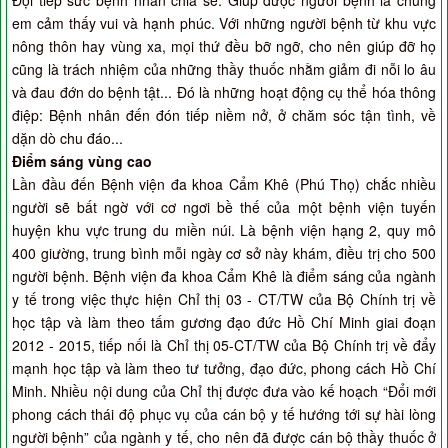
Đội tiếp sức bệnh nhân chia sẻ: Giúp được người bệnh là chúng
em cảm thấy vui và hạnh phúc. Với những người bệnh từ khu vực
nông thôn hay vùng xa, mọi thứ đều bỡ ngỡ, cho nên giúp đỡ họ
cũng là trách nhiệm của những thầy thuốc nhằm giảm đi nỗi lo âu
và đau đớn do bệnh tật... Đó là những hoạt động cụ thể hóa thông
điệp: Bệnh nhân đến đón tiếp niềm nở, ở chăm sóc tận tình, về
dặn dò chu đáo...
Điểm sáng vùng cao
Lần đầu đến Bệnh viện đa khoa Cẩm Khê (Phú Thọ) chắc nhiều
người sẽ bất ngờ với cơ ngơi bề thế của một bệnh viện tuyến
huyện khu vực trung du miền núi. Là bệnh viện hạng 2, quy mô
400 giường, trung bình mỗi ngày cơ sở này khám, điều trị cho 500
người bệnh. Bệnh viện đa khoa Cẩm Khê là điểm sáng của ngành
y tế trong việc thực hiện Chỉ thị 03 - CT/TW của Bộ Chính trị về
học tập và làm theo tấm gương đạo đức Hồ Chí Minh giai đoạn
2012 - 2015, tiếp nối là Chỉ thị 05-CT/TW của Bộ Chính trị về đẩy
mạnh học tập và làm theo tư tưởng, đạo đức, phong cách Hồ Chí
Minh. Nhiều nội dung của Chỉ thị được đưa vào kế hoạch “Đổi mới
phong cách thái độ phục vụ của cán bộ y tế hướng tới sự hài lòng
người bệnh” của ngành y tế, cho nên đã được cán bộ thầy thuốc ở