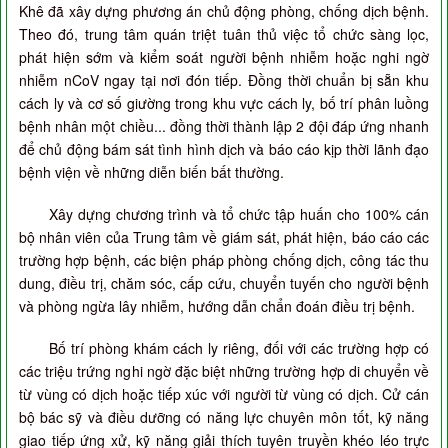
Khê đã xây dựng phương án chủ động phòng, chống dịch bệnh.
Theo đó, trung tâm quán triệt tuân thủ việc tổ chức sàng lọc,
phát hiện sớm và kiểm soát người bệnh nhiễm hoặc nghi ngờ
nhiễm nCoV ngay tại nơi đón tiếp. Đồng thời chuẩn bị sẵn khu
cách ly và cơ số giường trong khu vực cách ly, bố trí phân luồng
bệnh nhân một chiều... đồng thời thành lập 2 đội đáp ứng nhanh
để chủ động bám sát tình hình dịch và báo cáo kịp thời lãnh đạo
bệnh viện về những diễn biến bất thường.
Xây dựng chương trình và tổ chức tập huấn cho 100% cán
bộ nhân viên của Trung tâm về giám sát, phát hiện, báo cáo các
trường hợp bệnh, các biện pháp phòng chống dịch, công tác thu
dung, điều trị, chăm sóc, cấp cứu, chuyển tuyến cho người bệnh
và phòng ngừa lây nhiễm, hướng dẫn chẩn đoán điều trị bệnh.
Bố trí phòng khám cách ly riêng, đối với các trường hợp có
các triệu trứng nghi ngờ đặc biệt những trường hợp di chuyển về
từ vùng có dịch hoặc tiếp xúc với người từ vùng có dịch. Cử cán
bộ bác sỹ và điều dưỡng có năng lực chuyên môn tốt, kỹ năng
giao tiếp ứng xử, kỹ năng giải thích tuyên truyền khéo léo trực