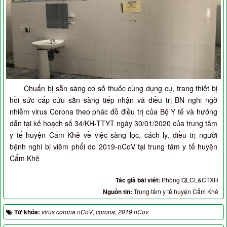
Chuẩn bị sẵn sàng cơ số thuốc cùng dụng cụ, trang thiết bị
hồi sức cấp cứu sẵn sàng tiếp nhận và điều trị BN nghi ngờ
nhiễm virus Corona theo phác đồ điều trị của Bộ Y tế và hướng
dẫn tại kế hoạch số 34/KH-TTYT ngày 30/01/2020 của trung tâm
y tế huyện Cẩm Khê về việc sàng lọc, cách ly, điều trị người
bệnh nghi bị viêm phổi do 2019-nCoV tại trung tâm y tế huyện
Cẩm Khê
Tác giả bài viết:
Phòng QLCL&CTXH
Nguồn tin:
Trung tâm y tế huyện Cẩm Khê
Từ khóa:
virus corona nCoV
,
corona
,
2019 nCov