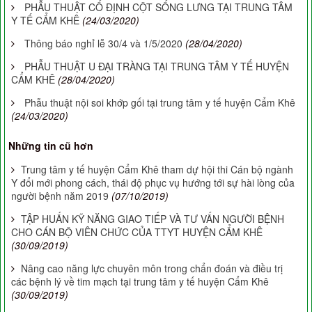
PHẪU THUẬT CỐ ĐỊNH CỘT SỐNG LƯNG TẠI TRUNG TÂM
Y TẾ CẨM KHÊ
(24/03/2020)
Thông báo nghỉ lễ 30/4 và 1/5/2020
(28/04/2020)
PHẪU THUẬT U ĐẠI TRÀNG TẠI TRUNG TÂM Y TẾ HUYỆN
CẨM KHÊ
(28/04/2020)
Phẫu thuật nội soi khớp gối tại trung tâm y tế huyện Cẩm Khê
(24/03/2020)
Những tin cũ hơn
Trung tâm y tế huyện Cẩm Khê tham dự hội thi Cán bộ ngành
Y đổi mới phong cách, thái độ phục vụ hướng tới sự hài lòng của
người bệnh năm 2019
(07/10/2019)
TẬP HUẤN KỸ NĂNG GIAO TIẾP VÀ TƯ VẤN NGƯỜI BỆNH
CHO CÁN BỘ VIÊN CHỨC CỦA TTYT HUYỆN CẨM KHÊ
(30/09/2019)
Nâng cao năng lực chuyên môn trong chẩn đoán và điều trị
các bệnh lý về tim mạch tại trung tâm y tế huyện Cẩm Khê
(30/09/2019)