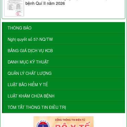
bệnh Quí II năm 2026
THÔNG BÁO
Nghị quyết số 57-NQ/TW
BẢNG GIÁ DỊCH VỤ KCB
DANH MỤC KỸ THUẬT
QUẢN LÝ CHẤT LƯỢNG
LUẬT BẢO HIỂM Y TẾ
LUẬT KHÁM CHỮA BỆNH
TÓM TẮT THÔNG TIN ĐIỀU TRỊ