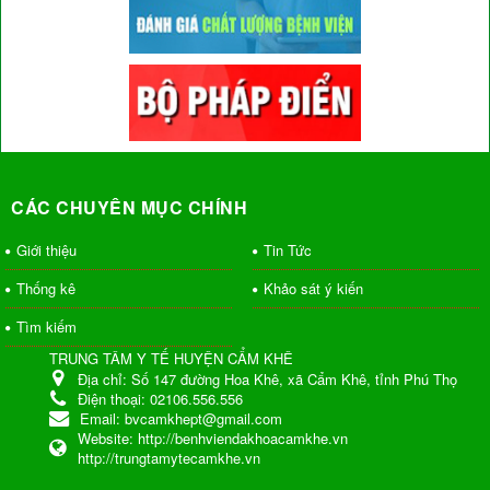
CÁC CHUYÊN MỤC CHÍNH
Giới thiệu
Tin Tức
Thống kê
Khảo sát ý kiến
Tìm kiếm
TRUNG TÂM Y TẾ HUYỆN CẨM KHÊ
Địa chỉ:
Số 147 đường Hoa Khê, xã Cẩm Khê, tỉnh Phú Thọ
Điện thoại:
02106.556.556
Email:
bvcamkhept@gmail.com
Website:
http://benhviendakhoacamkhe.vn
http://trungtamytecamkhe.vn