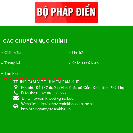
CÁC CHUYÊN MỤC CHÍNH
Giới thiệu
Tin Tức
Thống kê
Khảo sát ý kiến
Tìm kiếm
TRUNG TÂM Y TẾ HUYỆN CẨM KHÊ
Địa chỉ:
Số 147 đường Hoa Khê, xã Cẩm Khê, tỉnh Phú Thọ
Điện thoại:
02106.556.556
Email:
bvcamkhept@gmail.com
Website:
http://benhviendakhoacamkhe.vn
http://trungtamytecamkhe.vn