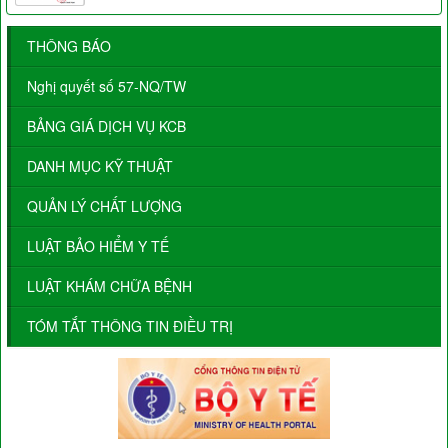
THÔNG BÁO
Nghị quyết số 57-NQ/TW
BẢNG GIÁ DỊCH VỤ KCB
DANH MỤC KỸ THUẬT
QUẢN LÝ CHẤT LƯỢNG
LUẬT BẢO HIỂM Y TẾ
LUẬT KHÁM CHỮA BỆNH
TÓM TẮT THÔNG TIN ĐIỀU TRỊ