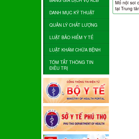
BẢNG GIÁ DỊCH VỤ KCB
Mổ nội soi 
tại Trung t
DANH MỤC KỸ THUẬT
QUẢN LÝ CHẤT LƯỢNG
LUẬT BẢO HIỂM Y TẾ
LUẬT KHÁM CHỮA BỆNH
TÓM TẮT THÔNG TIN
ĐIỀU TRỊ