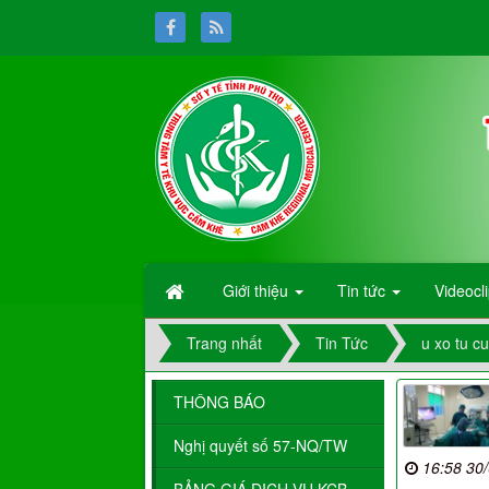
Giới thiệu
Tin tức
Videocl
Trang nhất
Tin Tức
u xo tu c
THÔNG BÁO
Nghị quyết số 57-NQ/TW
16:58 30