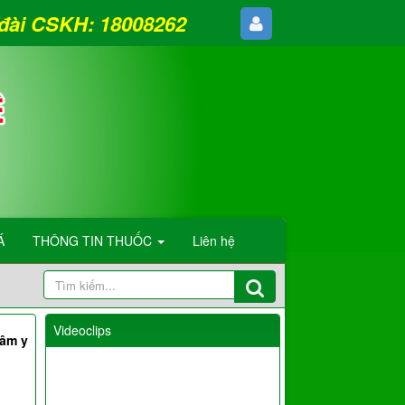
g đài CSKH: 18008262
Á
THÔNG TIN THUỐC
Liên hệ
Videoclips
tâm y