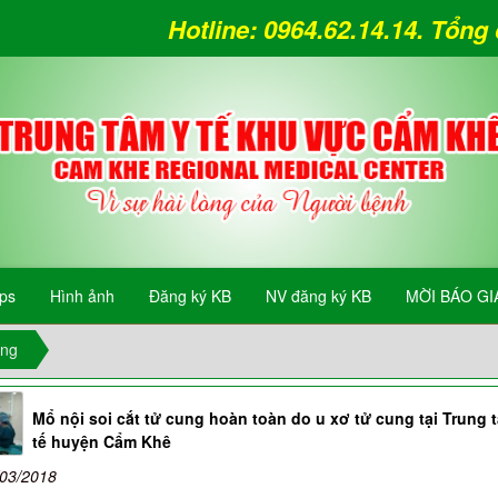
Hotline: 0964.62.14.14. Tổn
ips
Hình ảnh
Đăng ký KB
NV đăng ký KB
MỜI BÁO GI
ung
Mổ nội soi cắt tử cung hoàn toàn do u xơ tử cung tại Trung 
tế huyện Cẩm Khê
/03/2018