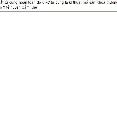
cắt tử cung hoàn toàn do u xơ tử cung là kĩ thuật mổ sản Khoa thườn
âm Y tế huyện Cẩm Khê