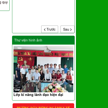
g quy
Trước
Sau
Thư viện hình ảnh
Lớp kĩ năng lãnh đạo hiện đại