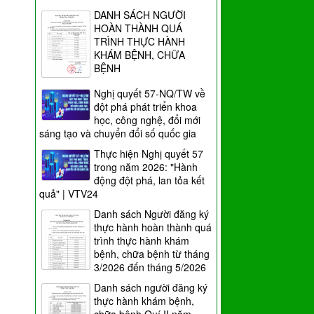
DANH SÁCH NGƯỜI
HOÀN THÀNH QUÁ
TRÌNH THỰC HÀNH
KHÁM BỆNH, CHỮA
BỆNH
Nghị quyết 57-NQ/TW về
đột phá phát triển khoa
học, công nghệ, đổi mới
sáng tạo và chuyển đổi số quốc gia
Thực hiện Nghị quyết 57
trong năm 2026: "Hành
động đột phá, lan tỏa kết
quả" | VTV24
Danh sách Người đăng ký
thực hành hoàn thành quá
trình thực hành khám
bệnh, chữa bệnh từ tháng
3/2026 đến tháng 5/2026
Danh sách người đăng ký
thực hành khám bệnh,