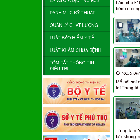
BẢNG GIÁ DỊCH VỤ KCB
Làm chủ kĩ t
bệnh cho n
DANH MỤC KỸ THUẬT
QUẢN LÝ CHẤT LƯỢNG
LUẬT BẢO HIỂM Y TẾ
LUẬT KHÁM CHỮA BỆNH
TÓM TẮT THÔNG TIN
ĐIỀU TRỊ
16:58 30
Mổ nội soi 
tại Trung t
Trung tâm Y
lực không 