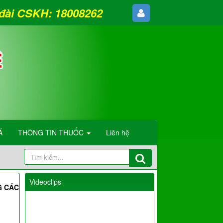
g đài CSKH: 18008262
Á
THÔNG TIN THUỐC
Liên hệ
Videoclips
G CÁC