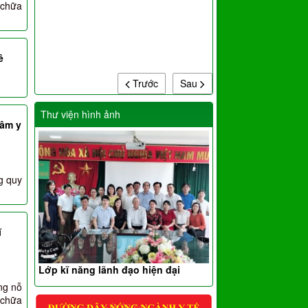
m chữa
ê
Trước
Sau
Thư viện hình ảnh
tâm y
g quy
ĩ
Lớp kĩ năng lãnh đạo hiện đại
ng nỗ
 chữa