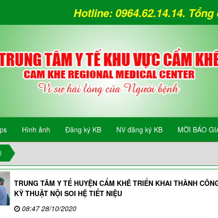
Hotline: 0964.62.14.14. Tổn
ips
Hình ảnh
Đăng ký KB
NV đăng ký KB
MỜI BÁO GI
i
TRUNG TÂM Y TẾ HUYỆN CẨM KHÊ TRIỂN KHAI THÀNH CÔN
KỸ THUẬT NỘI SOI HỆ TIẾT NIỆU
08:47 28/10/2020