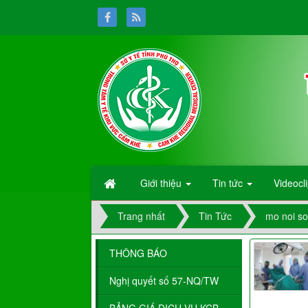
Giới thiệu
Tin tức
Videocl
Trang nhất
Tin Tức
mo noi so
THÔNG BÁO
Nghị quyết số 57-NQ/TW