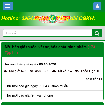
Hotline: 0964.62.14.14. Tổng đài CSKH:
18008262
Mời báo giá thuốc, vật tư, hóa chất, sinh phẩm
(173
Tập tin)
Thư mời báo giá ngày 08.05.2026
Tác giả: N/A
Xem: 262
Tải về: 14
Thảo luận: 0
Xem tiếp
Thư mời báo giá ngày 28.04 (Thuốc muỗi)
Thư mời báo giá rèm văn phòng