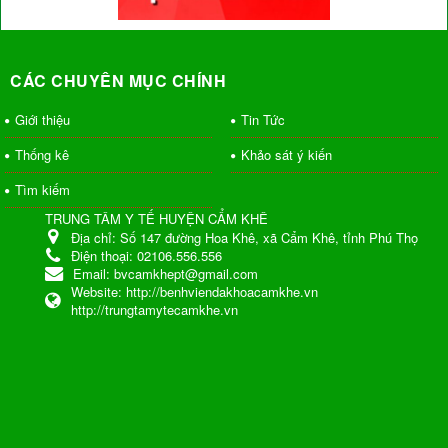
CÁC CHUYÊN MỤC CHÍNH
Giới thiệu
Tin Tức
Thống kê
Khảo sát ý kiến
Tìm kiếm
TRUNG TÂM Y TẾ HUYỆN CẨM KHÊ
Địa chỉ:
Số 147 đường Hoa Khê, xã Cẩm Khê, tỉnh Phú Thọ
Điện thoại:
02106.556.556
Email:
bvcamkhept@gmail.com
Website:
http://benhviendakhoacamkhe.vn
http://trungtamytecamkhe.vn