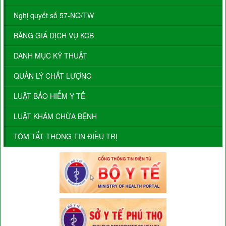
Nghị quyết số 57-NQ/TW
BẢNG GIÁ DỊCH VỤ KCB
DANH MỤC KỸ THUẬT
QUẢN LÝ CHẤT LƯỢNG
LUẬT BẢO HIỂM Y TẾ
LUẬT KHÁM CHỮA BỆNH
TÓM TẮT THÔNG TIN ĐIỀU TRỊ