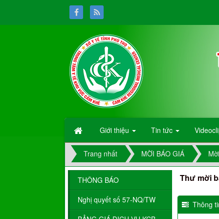
Giới thiệu
Tin tức
Videocl
Trang nhất
MỜI BÁO GIÁ
Mời
Thư mời b
THÔNG BÁO
Nghị quyết số 57-NQ/TW
Thông tin