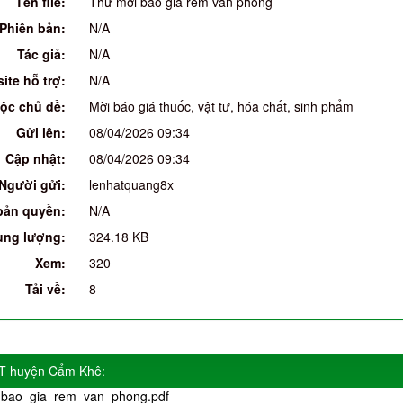
Tên file:
Thư mời báo giá rèm văn phòng
Phiên bản:
N/A
Tác giả:
N/A
ite hỗ trợ:
N/A
ộc chủ đề:
Mời báo giá thuốc, vật tư, hóa chất, sinh phẩm
Gửi lên:
08/04/2026 09:34
Cập nhật:
08/04/2026 09:34
Người gửi:
lenhatquang8x
bản quyền:
N/A
ung lượng:
324.18 KB
Xem:
320
Tải về:
8
YT huyện Cẩm Khê:
bao_gia_rem_van_phong.pdf