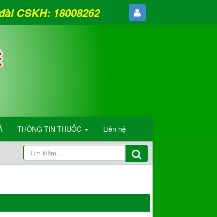
g đài CSKH: 18008262
Á
THÔNG TIN THUỐC
Liên hệ