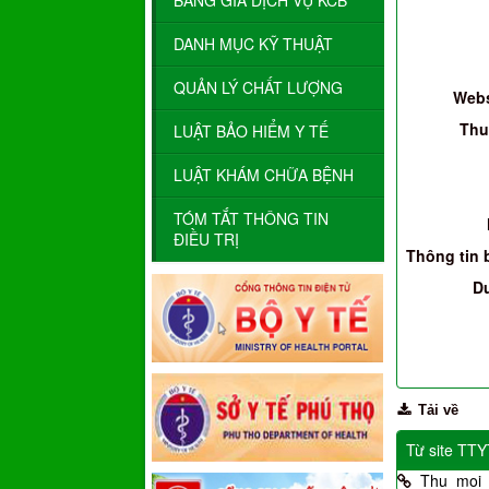
BẢNG GIÁ DỊCH VỤ KCB
DANH MỤC KỸ THUẬT
QUẢN LÝ CHẤT LƯỢNG
Webs
Thu
LUẬT BẢO HIỂM Y TẾ
LUẬT KHÁM CHỮA BỆNH
TÓM TẮT THÔNG TIN
ĐIỀU TRỊ
Thông tin 
D
Tải về
Từ site TT
Thu_moi_