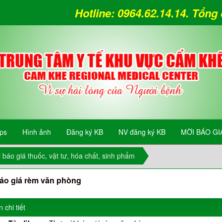
Hotline: 0964.62.14.14. Tổn
ips
Hình ảnh
Đăng ký KB
NV đăng ký KB
MỜI BÁO GI
 báo giá thuốc, vật tư, hóa chất, sinh phẩm
áo giá rèm văn phòng
 chi tiết