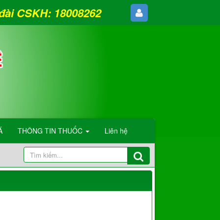
g đài CSKH: 18008262
Á
THÔNG TIN THUỐC
Liên hệ