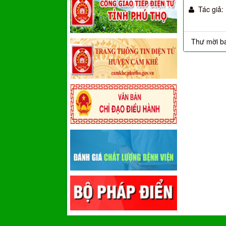
Tác giả:
Thư mời b