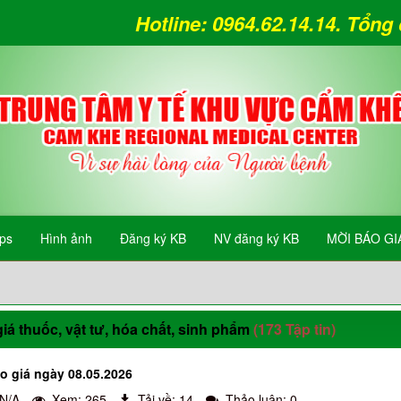
Hotline: 0964.62.14.14. Tổn
ips
Hình ảnh
Đăng ký KB
NV đăng ký KB
MỜI BÁO GI
iá thuốc, vật tư, hóa chất, sinh phẩm
(173 Tập tin)
o giá ngày 08.05.2026
 N/A
Xem: 265
Tải về: 14
Thảo luận: 0