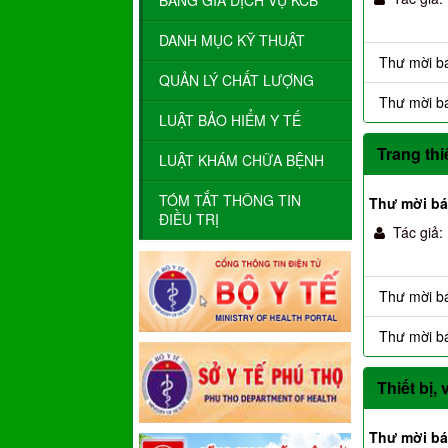
BẢNG GIÁ DỊCH VỤ KCB
DANH MỤC KỸ THUẬT
Thư mời bá
QUẢN LÝ CHẤT LƯỢNG
Thư mời b
LUẬT BẢO HIỂM Y TẾ
Trang thi
LUẬT KHÁM CHỮA BỆNH
TÓM TẮT THÔNG TIN
Thư mời bá
ĐIỀU TRỊ
Tác giả:
Thư mời bá
Thư mời bá
Thiết bị, 
Thư mời báo