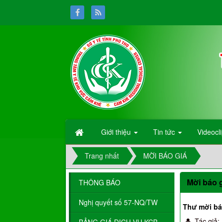
Giới thiệu
Tin tức
Videocl
Trang nhất
MỜI BÁO GIÁ
Mời báo g
THÔNG BÁO
Nghị quyết số 57-NQ/TW
Thư mời bá
Tác giả: