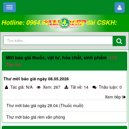
Hotline: 0964.62.14.14. Tổng đài CSKH:
18008262
Mời báo giá thuốc, vật tư, hóa chất, sinh phẩm
(173
Tập tin)
Thư mời báo giá ngày 08.05.2026
Tác giả: N/A
Xem: 267
Tải về: 14
Thảo luận: 0
Xem tiếp
Thư mời báo giá ngày 28.04 (Thuốc muỗi)
Thư mời báo giá rèm văn phòng