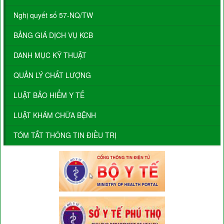
Nghị quyết số 57-NQ/TW
BẢNG GIÁ DỊCH VỤ KCB
DANH MỤC KỸ THUẬT
QUẢN LÝ CHẤT LƯỢNG
LUẬT BẢO HIỂM Y TẾ
LUẬT KHÁM CHỮA BỆNH
TÓM TẮT THÔNG TIN ĐIỀU TRỊ