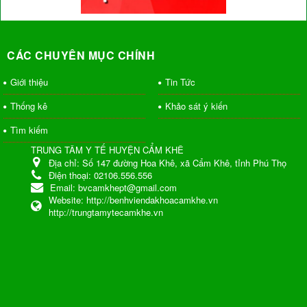
CÁC CHUYÊN MỤC CHÍNH
Giới thiệu
Tin Tức
Thống kê
Khảo sát ý kiến
Tìm kiếm
TRUNG TÂM Y TẾ HUYỆN CẨM KHÊ
Địa chỉ:
Số 147 đường Hoa Khê, xã Cẩm Khê, tỉnh Phú Thọ
Điện thoại:
02106.556.556
Email:
bvcamkhept@gmail.com
Website:
http://benhviendakhoacamkhe.vn
http://trungtamytecamkhe.vn