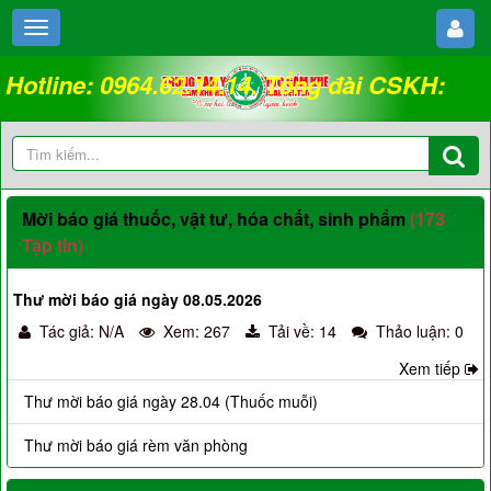
Hotline: 0964.62.14.14. Tổng đài CSKH:
18008262
Mời báo giá thuốc, vật tư, hóa chất, sinh phẩm
(173
Tập tin)
Thư mời báo giá ngày 08.05.2026
Tác giả: N/A
Xem: 267
Tải về: 14
Thảo luận: 0
Xem tiếp
Thư mời báo giá ngày 28.04 (Thuốc muỗi)
Thư mời báo giá rèm văn phòng