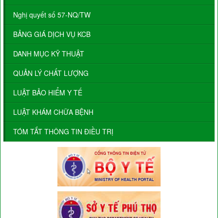
Nghị quyết số 57-NQ/TW
BẢNG GIÁ DỊCH VỤ KCB
DANH MỤC KỸ THUẬT
QUẢN LÝ CHẤT LƯỢNG
LUẬT BẢO HIỂM Y TẾ
LUẬT KHÁM CHỮA BỆNH
TÓM TẮT THÔNG TIN ĐIỀU TRỊ