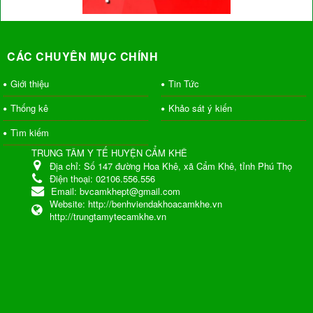
CÁC CHUYÊN MỤC CHÍNH
Giới thiệu
Tin Tức
Thống kê
Khảo sát ý kiến
Tìm kiếm
TRUNG TÂM Y TẾ HUYỆN CẨM KHÊ
Địa chỉ:
Số 147 đường Hoa Khê, xã Cẩm Khê, tỉnh Phú Thọ
Điện thoại:
02106.556.556
Email:
bvcamkhept@gmail.com
Website:
http://benhviendakhoacamkhe.vn
http://trungtamytecamkhe.vn