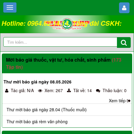
Hotline: 0964.62.14.14. Tổng đài CSKH:
18008262
Mời báo giá thuốc, vật tư, hóa chất, sinh phẩm
(173
Tập tin)
Thư mời báo giá ngày 08.05.2026
Tác giả: N/A
Xem: 267
Tải về: 14
Thảo luận: 0
Xem tiếp
Thư mời báo giá ngày 28.04 (Thuốc muỗi)
Thư mời báo giá rèm văn phòng