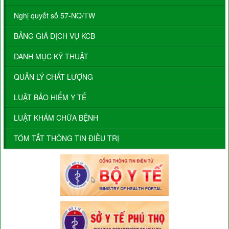
Nghị quyết số 57-NQ/TW
BẢNG GIÁ DỊCH VỤ KCB
DANH MỤC KỸ THUẬT
QUẢN LÝ CHẤT LƯỢNG
LUẬT BẢO HIỂM Y TẾ
LUẬT KHÁM CHỮA BỆNH
TÓM TẮT THÔNG TIN ĐIỀU TRỊ