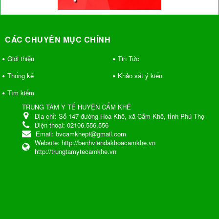
CÁC CHUYÊN MỤC CHÍNH
Giới thiệu
Tin Tức
Thống kê
Khảo sát ý kiến
Tìm kiếm
TRUNG TÂM Y TẾ HUYỆN CẨM KHÊ
Địa chỉ:
Số 147 đường Hoa Khê, xã Cẩm Khê, tỉnh Phú Thọ
Điện thoại:
02106.556.556
Email:
bvcamkhept@gmail.com
Website:
http://benhviendakhoacamkhe.vn
http://trungtamytecamkhe.vn