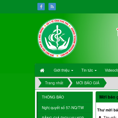
Giới thiệu
Tin tức
Videocl
Trang nhất
MỜI BÁO GIÁ
Mời báo g
THÔNG BÁO
Nghị quyết số 57-NQ/TW
Thư mời bá
Tác giả: