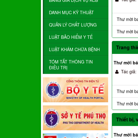
BẢNG GIÁ DỊCH VỤ KCB
DANH MỤC KỸ THUẬT
Thư mời bá
QUẢN LÝ CHẤT LƯỢNG
Thư mời b
LUẬT BẢO HIỂM Y TẾ
Trang thi
LUẬT KHÁM CHỮA BỆNH
TÓM TẮT THÔNG TIN
Thư mời bá
ĐIỀU TRỊ
Tác giả:
Thư mời bá
Thư mời bá
Thiết bị, 
Thư mời báo