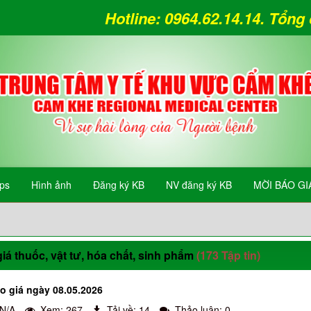
Hotline: 0964.62.14.14. Tổn
ips
Hình ảnh
Đăng ký KB
NV đăng ký KB
MỜI BÁO GI
iá thuốc, vật tư, hóa chất, sinh phẩm
(173 Tập tin)
o giá ngày 08.05.2026
 N/A
Xem: 267
Tải về: 14
Thảo luận: 0