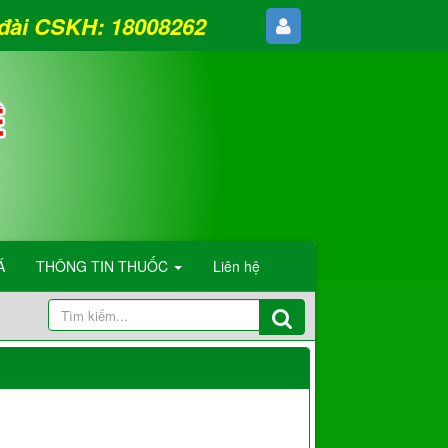
g đài CSKH: 18008262
Á
THÔNG TIN THUỐC
Liên hệ