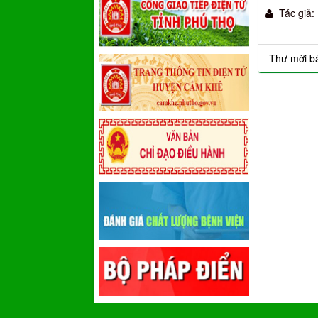
Tác giả:
Thư mời b