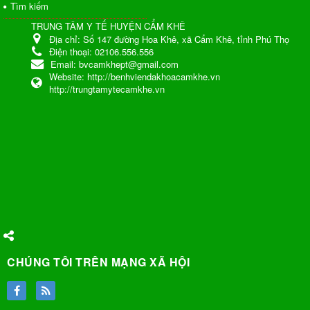
Tìm kiếm
TRUNG TÂM Y TẾ HUYỆN CẨM KHÊ
Địa chỉ:
Số 147 đường Hoa Khê, xã Cẩm Khê, tỉnh Phú Thọ
Điện thoại:
02106.556.556
Email:
bvcamkhept@gmail.com
Website:
http://benhviendakhoacamkhe.vn
http://trungtamytecamkhe.vn
CHÚNG TÔI TRÊN MẠNG XÃ HỘI