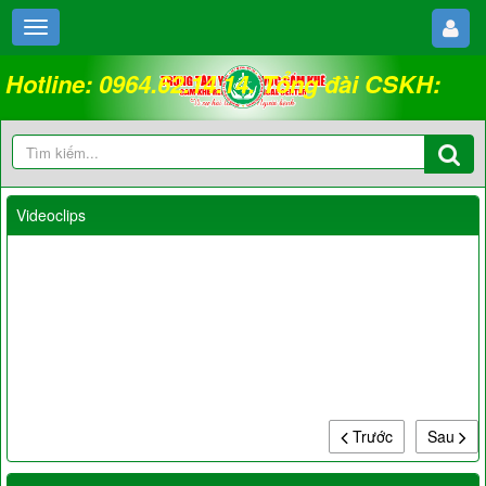
Hotline: 0964.62.14.14. Tổng đài CSKH:
18008262
Videoclips
Trước
Sau