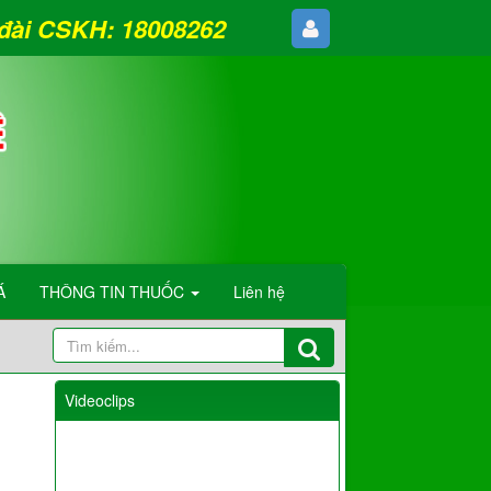
g đài CSKH: 18008262
Á
THÔNG TIN THUỐC
Liên hệ
Videoclips