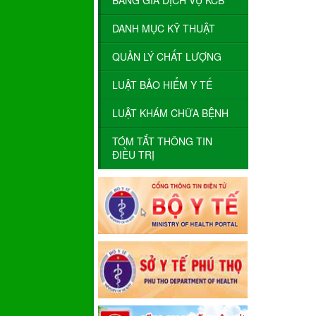
BẢNG GIÁ DỊCH VỤ KCB
DANH MỤC KỸ THUẬT
QUẢN LÝ CHẤT LƯỢNG
LUẬT BẢO HIỂM Y TẾ
LUẬT KHÁM CHỮA BỆNH
TÓM TẮT THÔNG TIN
ĐIỀU TRỊ