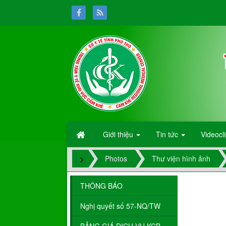
Giới thiệu
Tin tức
Videocl
Photos
Thư viện hình ảnh
THÔNG BÁO
Nghị quyết số 57-NQ/TW