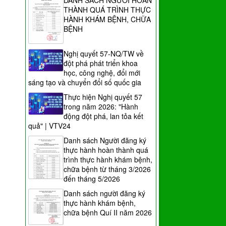
DANH SÁCH NGƯỜI HOÀN
THÀNH QUÁ TRÌNH THỰC
HÀNH KHÁM BỆNH, CHỮA
BỆNH
Nghị quyết 57-NQ/TW về
đột phá phát triển khoa
học, công nghệ, đổi mới
sáng tạo và chuyển đổi số quốc gia
Thực hiện Nghị quyết 57
trong năm 2026: "Hành
động đột phá, lan tỏa kết
quả" | VTV24
Danh sách Người đăng ký
thực hành hoàn thành quá
trình thực hành khám bệnh,
chữa bệnh từ tháng 3/2026
đến tháng 5/2026
Danh sách người đăng ký
thực hành khám bệnh,
chữa bệnh Quí II năm 2026