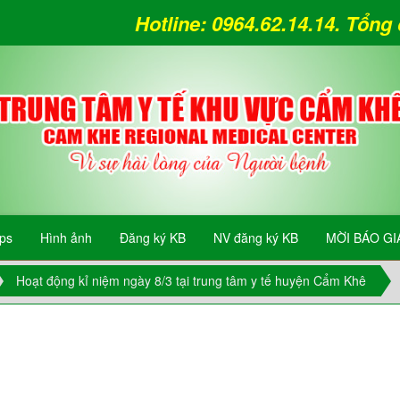
Hotline: 0964.62.14.14. Tổn
ips
Hình ảnh
Đăng ký KB
NV đăng ký KB
MỜI BÁO GI
Hoạt động kỉ niệm ngày 8/3 tại trung tâm y tế huyện Cẩm Khê