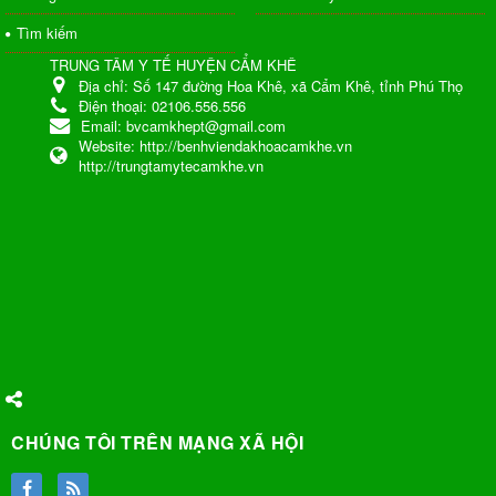
Tìm kiếm
TRUNG TÂM Y TẾ HUYỆN CẨM KHÊ
Địa chỉ:
Số 147 đường Hoa Khê, xã Cẩm Khê, tỉnh Phú Thọ
Điện thoại:
02106.556.556
Email:
bvcamkhept@gmail.com
Website:
http://benhviendakhoacamkhe.vn
http://trungtamytecamkhe.vn
CHÚNG TÔI TRÊN MẠNG XÃ HỘI