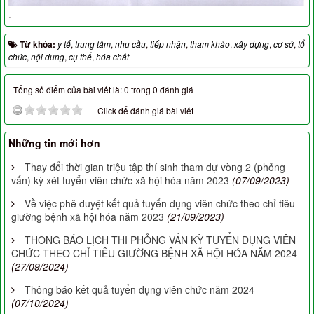
.
Từ khóa:
y tế
,
trung tâm
,
nhu cầu
,
tiếp nhận
,
tham khảo
,
xây dựng
,
cơ sở
,
tổ
chức
,
nội dung
,
cụ thể
,
hóa chất
Tổng số điểm của bài viết là: 0 trong 0 đánh giá
Click để đánh giá bài viết
Những tin mới hơn
Thay đổi thời gian triệu tập thí sinh tham dự vòng 2 (phỏng
vấn) kỳ xét tuyển viên chức xã hội hóa năm 2023
(07/09/2023)
Về việc phê duyệt kết quả tuyển dụng viên chức theo chỉ tiêu
giường bệnh xã hội hóa năm 2023
(21/09/2023)
THÔNG BÁO LỊCH THI PHỎNG VẤN KỲ TUYỂN DỤNG VIÊN
CHỨC THEO CHỈ TIÊU GIƯỜNG BỆNH XÃ HỘI HÓA NĂM 2024
(27/09/2024)
Thông báo kết quả tuyển dụng viên chức năm 2024
(07/10/2024)