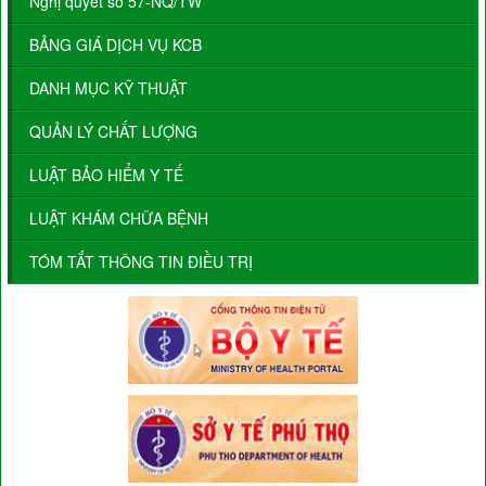
Nghị quyết số 57-NQ/TW
BẢNG GIÁ DỊCH VỤ KCB
DANH MỤC KỸ THUẬT
QUẢN LÝ CHẤT LƯỢNG
LUẬT BẢO HIỂM Y TẾ
LUẬT KHÁM CHỮA BỆNH
TÓM TẮT THÔNG TIN ĐIỀU TRỊ