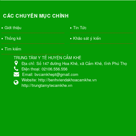
CÁC CHUYÊN MỤC CHÍNH
Giới thiệu
Tin Tức
Thống kê
Khảo sát ý kiến
Tìm kiếm
TRUNG TÂM Y TẾ HUYỆN CẨM KHÊ
Địa chỉ:
Số 147 đường Hoa Khê, xã Cẩm Khê, tỉnh Phú Thọ
Điện thoại:
02106.556.556
Email:
bvcamkhept@gmail.com
Website:
http://benhviendakhoacamkhe.vn
http://trungtamytecamkhe.vn