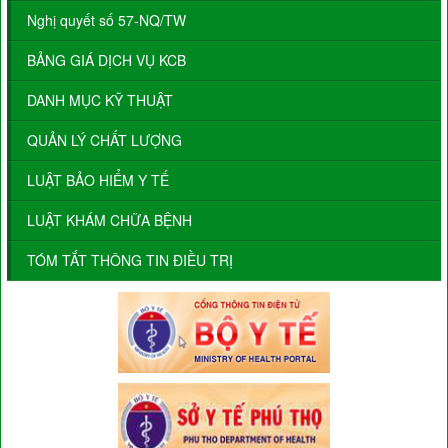
Nghị quyết số 57-NQ/TW
BẢNG GIÁ DỊCH VỤ KCB
DANH MỤC KỸ THUẬT
QUẢN LÝ CHẤT LƯỢNG
LUẬT BẢO HIỂM Y TẾ
LUẬT KHÁM CHỮA BỆNH
TÓM TẮT THÔNG TIN ĐIỀU TRỊ