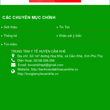
CÁC CHUYÊN MỤC CHÍNH
Giới thiệu
Tin Tức
Thống kê
Khảo sát ý kiến
Tìm kiếm
TRUNG TÂM Y TẾ HUYỆN CẨM KHÊ
Địa chỉ:
Số 147 đường Hoa Khê, xã Cẩm Khê, tỉnh Phú Thọ
Điện thoại:
02106.556.556
Email:
bvcamkhept@gmail.com
Website:
http://benhviendakhoacamkhe.vn
http://trungtamytecamkhe.vn