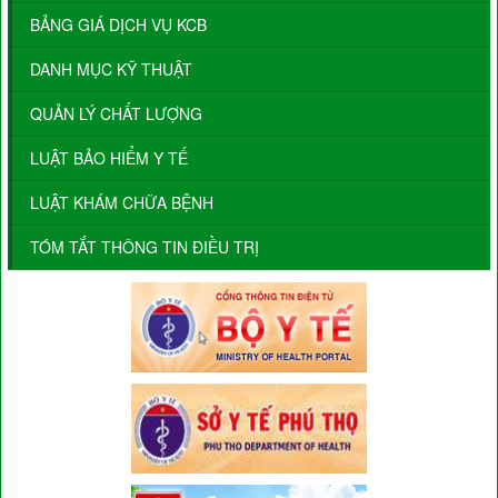
BẢNG GIÁ DỊCH VỤ KCB
DANH MỤC KỸ THUẬT
QUẢN LÝ CHẤT LƯỢNG
LUẬT BẢO HIỂM Y TẾ
LUẬT KHÁM CHỮA BỆNH
TÓM TẮT THÔNG TIN ĐIỀU TRỊ