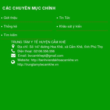
CÁC CHUYÊN MỤC CHÍNH
Giới thiệu
Tin Tức
Thống kê
Khảo sát ý kiến
Tìm kiếm
TRUNG TÂM Y TẾ HUYỆN CẨM KHÊ
Địa chỉ:
Số 147 đường Hoa Khê, xã Cẩm Khê, tỉnh Phú Thọ
Điện thoại:
02106.556.556
Email:
bvcamkhept@gmail.com
Website:
http://benhviendakhoacamkhe.vn
http://trungtamytecamkhe.vn