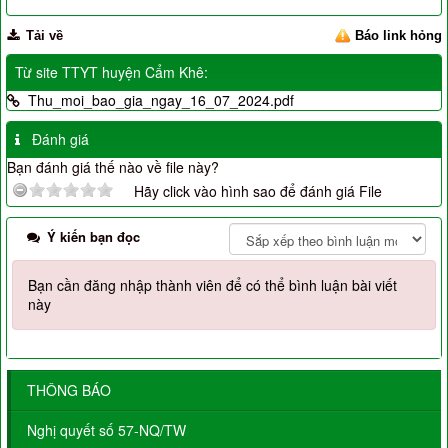
Tải về
Báo link hỏng
Từ site TTYT huyện Cẩm Khê:
Thu_moi_bao_gia_ngay_16_07_2024.pdf
Đánh giá
Bạn đánh giá thế nào về file này?
Hãy click vào hình sao để đánh giá File
Ý kiến bạn đọc
Bạn cần đăng nhập thành viên để có thể bình luận bài viết
này
THÔNG BÁO
Nghị quyết số 57-NQ/TW