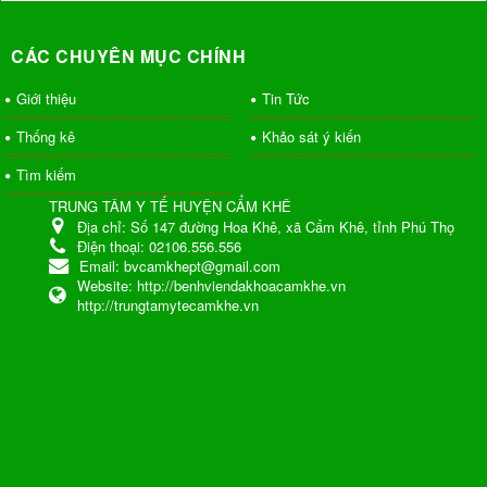
CÁC CHUYÊN MỤC CHÍNH
Giới thiệu
Tin Tức
Thống kê
Khảo sát ý kiến
Tìm kiếm
TRUNG TÂM Y TẾ HUYỆN CẨM KHÊ
Địa chỉ:
Số 147 đường Hoa Khê, xã Cẩm Khê, tỉnh Phú Thọ
Điện thoại:
02106.556.556
Email:
bvcamkhept@gmail.com
Website:
http://benhviendakhoacamkhe.vn
http://trungtamytecamkhe.vn