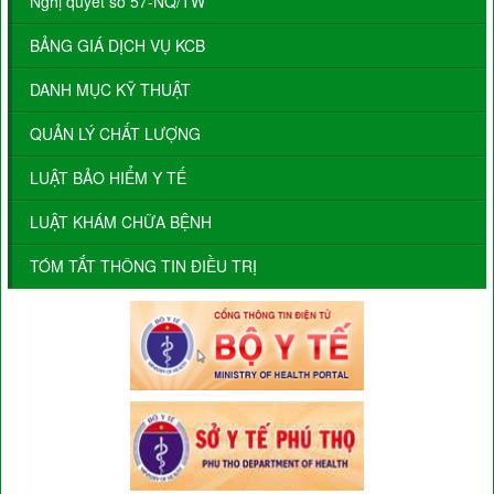
Nghị quyết số 57-NQ/TW
BẢNG GIÁ DỊCH VỤ KCB
DANH MỤC KỸ THUẬT
QUẢN LÝ CHẤT LƯỢNG
LUẬT BẢO HIỂM Y TẾ
LUẬT KHÁM CHỮA BỆNH
TÓM TẮT THÔNG TIN ĐIỀU TRỊ