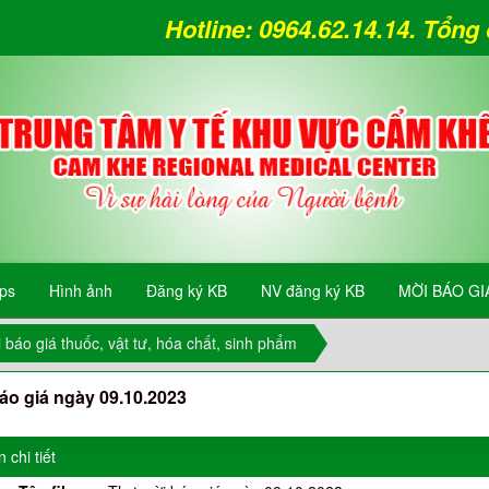
Hotline: 0964.62.14.14. Tổn
ips
Hình ảnh
Đăng ký KB
NV đăng ký KB
MỜI BÁO GI
 báo giá thuốc, vật tư, hóa chất, sinh phẩm
áo giá ngày 09.10.2023
 chi tiết