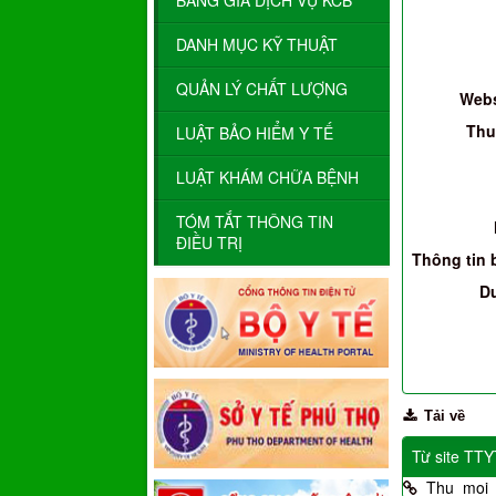
BẢNG GIÁ DỊCH VỤ KCB
DANH MỤC KỸ THUẬT
QUẢN LÝ CHẤT LƯỢNG
Webs
Thu
LUẬT BẢO HIỂM Y TẾ
LUẬT KHÁM CHỮA BỆNH
TÓM TẮT THÔNG TIN
ĐIỀU TRỊ
Thông tin 
D
Tải về
Từ site TT
Thu_moi_