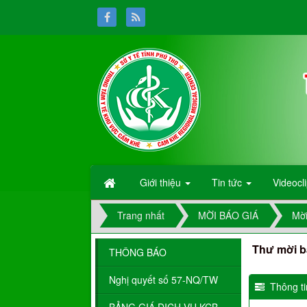
Giới thiệu
Tin tức
Videocl
Trang nhất
MỜI BÁO GIÁ
Mời
Thư mời b
THÔNG BÁO
Nghị quyết số 57-NQ/TW
Thông tin