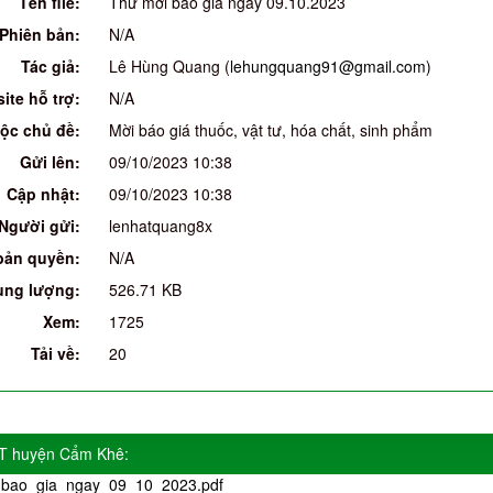
Tên file:
Thư mời báo giá ngày 09.10.2023
Phiên bản:
N/A
Tác giả:
Lê Hùng Quang (
lehungquang91@gmail.com
)
ite hỗ trợ:
N/A
ộc chủ đề:
Mời báo giá thuốc, vật tư, hóa chất, sinh phẩm
Gửi lên:
09/10/2023 10:38
Cập nhật:
09/10/2023 10:38
Người gửi:
lenhatquang8x
bản quyền:
N/A
ung lượng:
526.71 KB
Xem:
1725
Tải về:
20
YT huyện Cẩm Khê:
bao_gia_ngay_09_10_2023.pdf