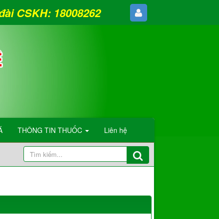
g đài CSKH: 18008262
Á
THÔNG TIN THUỐC
Liên hệ