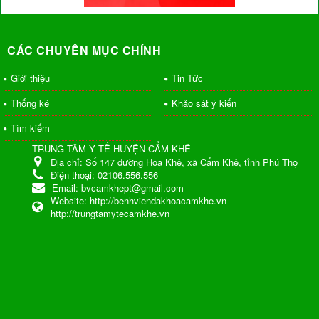
CÁC CHUYÊN MỤC CHÍNH
Giới thiệu
Tin Tức
Thống kê
Khảo sát ý kiến
Tìm kiếm
TRUNG TÂM Y TẾ HUYỆN CẨM KHÊ
Địa chỉ:
Số 147 đường Hoa Khê, xã Cẩm Khê, tỉnh Phú Thọ
Điện thoại:
02106.556.556
Email:
bvcamkhept@gmail.com
Website:
http://benhviendakhoacamkhe.vn
http://trungtamytecamkhe.vn