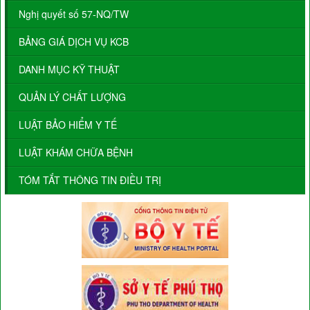
Nghị quyết số 57-NQ/TW
BẢNG GIÁ DỊCH VỤ KCB
DANH MỤC KỸ THUẬT
QUẢN LÝ CHẤT LƯỢNG
LUẬT BẢO HIỂM Y TẾ
LUẬT KHÁM CHỮA BỆNH
TÓM TẮT THÔNG TIN ĐIỀU TRỊ