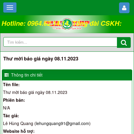
Hotline: 0964.62.14.14. Tổng đài CSKH:
18008262
Thư mời báo giá ngày 08.11.2023
Thông tin chi tiết
Tên file:
Thư mời báo giá ngày 08.11.2023
Phiên bản:
N/A
Tác giả:
Lê Hùng Quang (
lehungquang91@gmail.com
)
Website hỗ trợ: