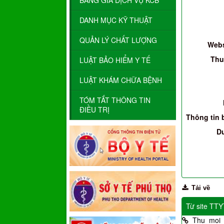
BẢNG GIÁ DỊCH VỤ KCB
DANH MỤC KỸ THUẬT
QUẢN LÝ CHẤT LƯỢNG
Webs
Thu
LUẬT BẢO HIỂM Y TẾ
LUẬT KHÁM CHỮA BỆNH
TÓM TẮT THÔNG TIN
ĐIỀU TRỊ
Thông tin 
D
Tải về
Từ site TT
Thu_moi_