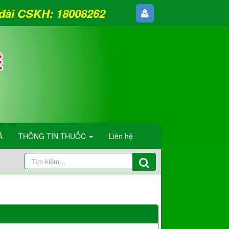
g đài CSKH: 18008262
Á
THÔNG TIN THUỐC
Liên hệ