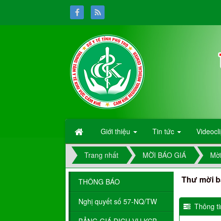
Giới thiệu
Tin tức
Videocl
Trang nhất
MỜI BÁO GIÁ
Mời
Thư mời b
THÔNG BÁO
Nghị quyết số 57-NQ/TW
Thông tin