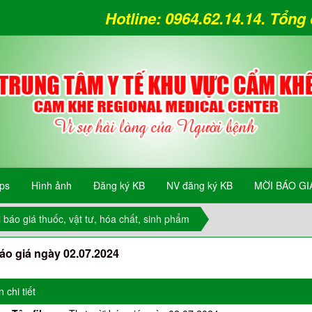
Hotline: 0964.62.14.14. Tổn
ips
Hình ảnh
Đăng ký KB
NV đăng ký KB
MỜI BÁO GI
 báo giá thuốc, vật tư, hóa chất, sinh phẩm
áo giá ngày 02.07.2024
 chi tiết