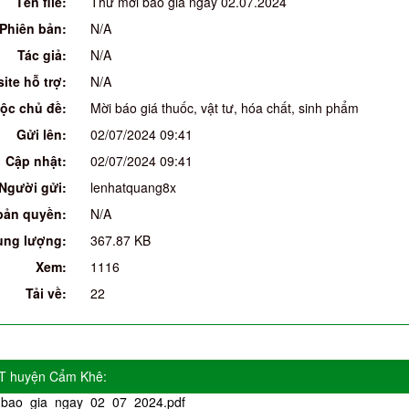
Tên file:
Thư mời báo giá ngày 02.07.2024
Phiên bản:
N/A
Tác giả:
N/A
ite hỗ trợ:
N/A
ộc chủ đề:
Mời báo giá thuốc, vật tư, hóa chất, sinh phẩm
Gửi lên:
02/07/2024 09:41
Cập nhật:
02/07/2024 09:41
Người gửi:
lenhatquang8x
bản quyền:
N/A
ung lượng:
367.87 KB
Xem:
1116
Tải về:
22
YT huyện Cẩm Khê:
bao_gia_ngay_02_07_2024.pdf