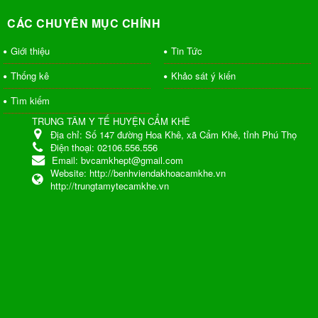
CÁC CHUYÊN MỤC CHÍNH
Giới thiệu
Tin Tức
Thống kê
Khảo sát ý kiến
Tìm kiếm
TRUNG TÂM Y TẾ HUYỆN CẨM KHÊ
Địa chỉ:
Số 147 đường Hoa Khê, xã Cẩm Khê, tỉnh Phú Thọ
Điện thoại:
02106.556.556
Email:
bvcamkhept@gmail.com
Website:
http://benhviendakhoacamkhe.vn
http://trungtamytecamkhe.vn