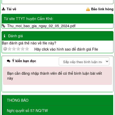
Tải về
Báo link hỏng
Từ site TTYT huyện Cẩm Khê:
Thu_moi_bao_gia_ngay_02_05_2024.pdf
Đánh giá
Bạn đánh giá thế nào về file này?
Hãy click vào hình sao để đánh giá File
Ý kiến bạn đọc
Bạn cần đăng nhập thành viên để có thể bình luận bài viết
này
THÔNG BÁO
Nghị quyết số 57-NQ/TW