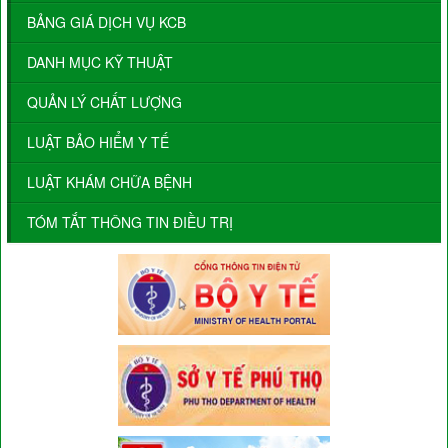
BẢNG GIÁ DỊCH VỤ KCB
DANH MỤC KỸ THUẬT
QUẢN LÝ CHẤT LƯỢNG
LUẬT BẢO HIỂM Y TẾ
LUẬT KHÁM CHỮA BỆNH
TÓM TẮT THÔNG TIN ĐIỀU TRỊ