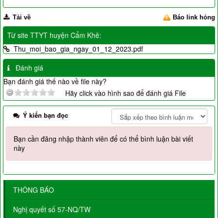
Tải về
Báo link hỏng
Từ site TTYT huyện Cẩm Khê:
Thu_moi_bao_gia_ngay_01_12_2023.pdf
Đánh giá
Bạn đánh giá thế nào về file này?
Hãy click vào hình sao để đánh giá File
Ý kiến bạn đọc
Bạn cần đăng nhập thành viên để có thể bình luận bài viết
này
THÔNG BÁO
Nghị quyết số 57-NQ/TW