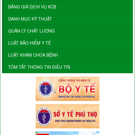
BẢNG GIÁ DỊCH VỤ KCB
DANH MỤC KỸ THUẬT
QUẢN LÝ CHẤT LƯỢNG
LUẬT BẢO HIỂM Y TẾ
LUẬT KHÁM CHỮA BỆNH
TÓM TẮT THÔNG TIN ĐIỀU TRỊ