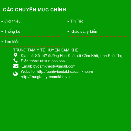
CÁC CHUYÊN MỤC CHÍNH
Giới thiệu
Tin Tức
Thống kê
Khảo sát ý kiến
Tìm kiếm
TRUNG TÂM Y TẾ HUYỆN CẨM KHÊ
Địa chỉ:
Số 147 đường Hoa Khê, xã Cẩm Khê, tỉnh Phú Thọ
Điện thoại:
02106.556.556
Email:
bvcamkhept@gmail.com
Website:
http://benhviendakhoacamkhe.vn
http://trungtamytecamkhe.vn