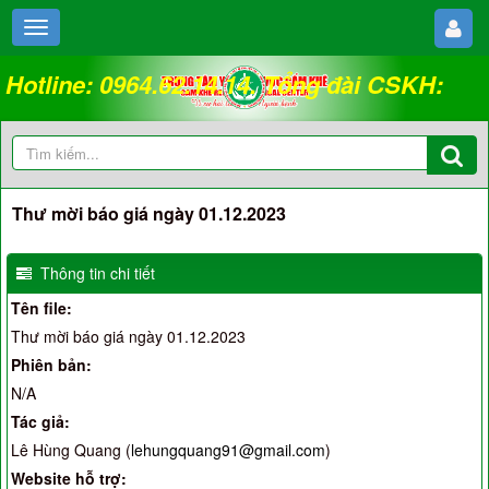
Hotline: 0964.62.14.14. Tổng đài CSKH:
18008262
Thư mời báo giá ngày 01.12.2023
Thông tin chi tiết
Tên file:
Thư mời báo giá ngày 01.12.2023
Phiên bản:
N/A
Tác giả:
Lê Hùng Quang (
lehungquang91@gmail.com
)
Website hỗ trợ: