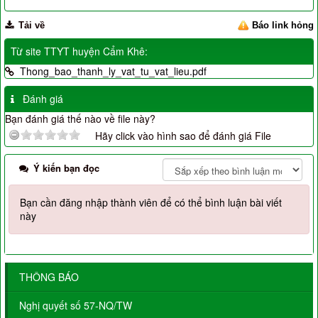
Tải về
Báo link hỏng
Từ site TTYT huyện Cẩm Khê:
Thong_bao_thanh_ly_vat_tu_vat_lieu.pdf
Đánh giá
Bạn đánh giá thế nào về file này?
Hãy click vào hình sao để đánh giá File
Ý kiến bạn đọc
Bạn cần đăng nhập thành viên để có thể bình luận bài viết
này
THÔNG BÁO
Nghị quyết số 57-NQ/TW