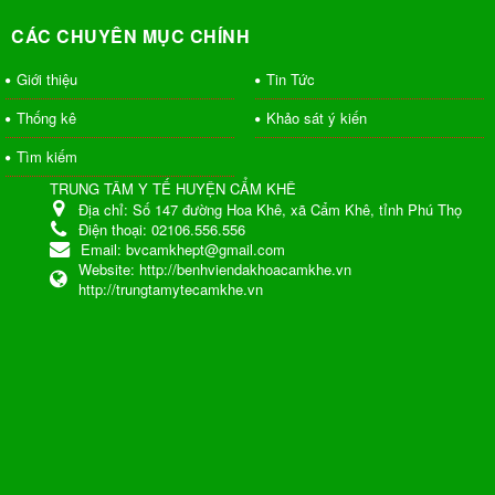
CÁC CHUYÊN MỤC CHÍNH
Giới thiệu
Tin Tức
Thống kê
Khảo sát ý kiến
Tìm kiếm
TRUNG TÂM Y TẾ HUYỆN CẨM KHÊ
Địa chỉ:
Số 147 đường Hoa Khê, xã Cẩm Khê, tỉnh Phú Thọ
Điện thoại:
02106.556.556
Email:
bvcamkhept@gmail.com
Website:
http://benhviendakhoacamkhe.vn
http://trungtamytecamkhe.vn