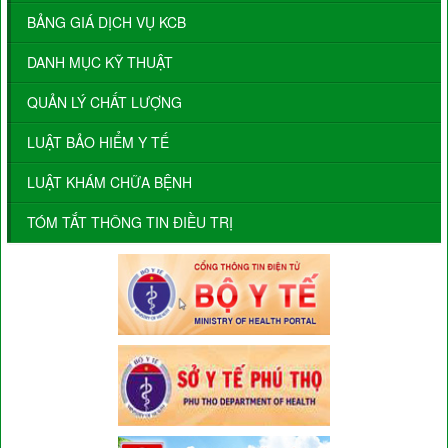
BẢNG GIÁ DỊCH VỤ KCB
DANH MỤC KỸ THUẬT
QUẢN LÝ CHẤT LƯỢNG
LUẬT BẢO HIỂM Y TẾ
LUẬT KHÁM CHỮA BỆNH
TÓM TẮT THÔNG TIN ĐIỀU TRỊ